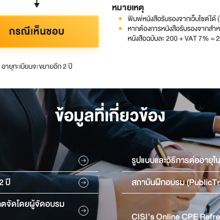
หมายเหตุ
พิมพ์หนังสือรับรองจากเว็บไซต์ได้ (ไม
หากต้องการหนังสือรับรองจากสำห
หนังสือฉบับละ 200 + VAT 7% = 
อายุทะเบียนจะขยายอีก 2 ปี
ข้อมูลที่เกี่ยวข้อง
รูปแบบและวิธีการต่ออายุ
2 ปี
สถาบันฝึกอบรม (PublicTr
ญาตจัดโดยผู้จัดอบรม
CISI’s Online CPE Refr