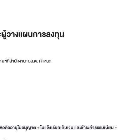
ละผู้วางแผนการลงทุน
ณฑ์ที่สำนักงาน ก.ล.ต. กำหนด
อต่ออายุใบอนุญาต + ใบแจ้งเรียกเก็บเงิน และชำระค่าธรรมเนียม +