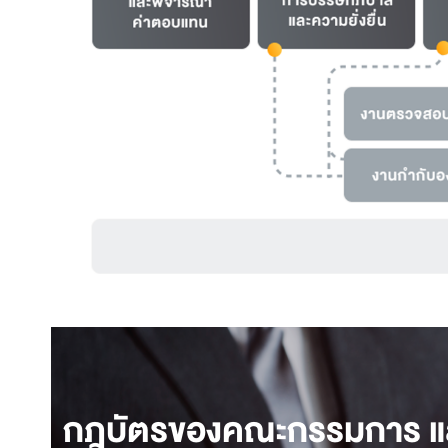
กฎบัตรของคณะกรรมการ แ