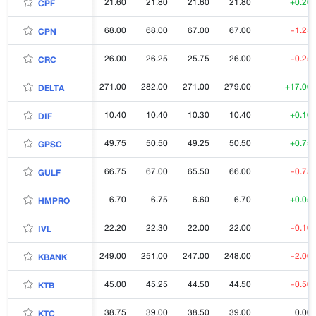
21.60
21.80
21.60
21.80
+0.20
CPF
68.00
68.00
67.00
67.00
-1.25
CPN
26.00
26.25
25.75
26.00
-0.25
CRC
271.00
282.00
271.00
279.00
+17.00
DELTA
10.40
10.40
10.30
10.40
+0.10
DIF
49.75
50.50
49.25
50.50
+0.75
GPSC
66.75
67.00
65.50
66.00
-0.75
GULF
6.70
6.75
6.60
6.70
+0.05
HMPRO
22.20
22.30
22.00
22.00
-0.10
IVL
249.00
251.00
247.00
248.00
-2.00
KBANK
45.00
45.25
44.50
44.50
-0.50
KTB
38.75
39.00
38.50
39.00
0.00
KTC