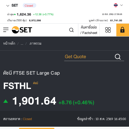
SET
Closed
1,624.36
+12.36
(+0.77%)
ล่าสุด
10 ส.ค. 2569 17:56:06
8,972,098
61,741.00
ปริมาณ ('000 หุ้น)
มูลค่า (ล้านบาท)
ค้นหาชื่อย่อ
/ Factsheet
หน้าหลัก
...
ภาพรวม
ดัชนี FTSE SET Large Cap
FSTHL
ดัชนี
1,901.64
+8.76
(+0.46%)
สถานะตลาด :
Closed
ข้อมูลล่าช้า :
10 ส.ค. 2569 16:45:00