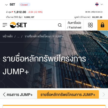
SET
Closed
1,612.00
-2.64
(-0.16%)
ล่าสุด
08 ส.ค. 2569 03:20:14
9,800,107
63,391.38
ปริมาณ ('000 หุ้น)
มูลค่า (ล้านบาท)
ค้นหาชื่อย่อ
/ Factsheet
หน้าหลัก
...
รายชื่อหลักทรัพย์โครงการ JUMP+
รายชื่อหลักทรัพย์โครงการ
JUMP+
้อมูลโครงการ JUMP+
รายชื่อหลักทรัพย์โครงการ JUMP+