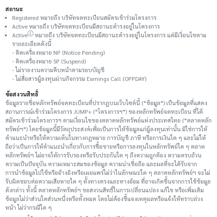
สถานะ
Registered หมายถึง บริษัทจดทะเบียนสมัครเข้าร่วมโครงการ
Active หมายถึง บริษัทจดทะเบียนมีสถานะดำรงอยู่ในโครงการ
Active
หมายถึง บริษัทจดทะเบียนมีสถานะดำรงอยู่ในโครงการ แต่มีเงื่อนไขตาม
รายละเอียดดังนี้
ติดเครื่องหมาย NP (Notice Pending)
ติดเครื่องหมาย SP (Suspend)
ไม่รายงานความคืบหน้าตามรอบบัญชี
ไม่สื่อสารผู้ลงทุนผ่านกิจกรรม Earnings Call (OPPDAY)
ข้อสงวนสิทธิ์
ข้อมูลรายชื่อหลักทรัพย์จดทะเบียนที่ปรากฏบนเว็บไซต์นี้ (“ข้อมูล”) เป็นข้อมูลที่แสดง
สถานการณ์เข้าร่วมโครงการ JUMP+ (“โครงการฯ”) ของหลักทรัพย์จดทะเบียน ที่ได้
สมัครเข้าร่วมโครงการฯ ตามเงื่อนไขของตลาดหลักทรัพย์แห่งประเทศไทย (“ตลาดหลัก
ทรัพย์ฯ”) โดยข้อมูลนี้มีวัตถุประสงค์เพื่อเป็นการให้ข้อมูลแก่ผู้ลงทุนเท่านั้น มิใช่การให้
คำแนะนำหรือให้ความเห็นในทางกฎหมาย การบัญชี ภาษี หรือการเงินใด ๆ และไม่ให้
ถือว่าเป็นการให้คำแนะนำเกี่ยวกับการซื้อขายหรือการลงทุนในหลักทรัพย์ใด ๆ ตลาด
หลักทรัพย์ฯ ไม่อาจให้การรับรองหรือรับประกันใด ๆ ถึงความถูกต้อง ความครบถ้วน
ความเป็นปัจจุบัน ความเหมาะสมของข้อมูล ความน่าเชื่อถือ และผลที่จะได้รับจาก
การนำข้อมูลไปใช้หรืออ้างอิงหรือเผยแพร่ไม่ว่าในลักษณะใด ๆ ตลาดหลักทรัพย์ฯ จะไม่
รับผิดชอบต่อความเสียหายใด ๆ ทั้งทางตรงและทางอ้อม ที่อาจเกิดขึ้นจากการใช้ข้อมูล
ดังกล่าว ทั้งนี้ ตลาดหลักทรัพย์ฯ ขอสงวนสิทธิ์ในการเปลี่ยนแปลง แก้ไข หรือเพิ่มเติม
ข้อมูลไม่ว่าส่วนใดส่วนหนึ่งหรือทั้งหมด โดยไม่ต้องชี้แจงเหตุผลหรือแจ้งให้ทราบล่วง
หน้า ไม่ว่ากรณีใด ๆ