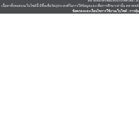
ตลาดหลักทรัพย์แห่งประเทศไทย | สงว
เนื้อหาทั้งหมดบนเว็บไซต์นี้ มีขึ้นเพื่อวัตถุประสงค์ในการให้ข้อมูลและเพื่อการศึกษาเท่านั้น ตลาด
ข้อตกลงและเงื่อนไขการใช้งานเว็บไซต์
|
การคุ้