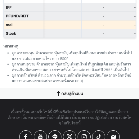
IFF
-
-
PFUND/REIT
-
-
mai
-
-
Stock
-
-
หมายเหตุ
มูลค่าระดมทุน คำนวณจาก หุ้นสามัญเพิ่มทุนใหม่ที่เสนอขายต่อประชาชนทั่วไป
และการเสนอขายตามโครงการ ESOP
มูลค่าเสนอขาย คำนวณจาก หุ้นสามัญเพิ่มทุนใหม่ หุ้นสามัญเดิม และหุ้นจัดสรร
ส่วนเกิน ที่เสนอขายต่อประชาชนทั่วไป โดยแสดงค่าตั้งแต่ปี 2553 เป็นต้นไป
มูลค่าหลักทรัพย์ คำนวณจาก จำนวนหลักทรัพย์จดทะเบียนกับตลาดหลักทรัพย์
และราคาเสนอขายต่อประชาชนครั้งแรก (IPO)
กลับสู่ด้านบน
เนื้อหาทั้งหมดบนเว็บไซต์นี้ มีขึ้นเพื่อวัตถุประสงค์ในการให้ข้อมูลและเพื่อการ
ศึกษาเท่านั้น ตลาดหลักทรัพย์ฯ มิได้ให้การรับรองและขอปฏิเสธต่อความรับผิดใด
ๆ ในเว็บไซต์นี้