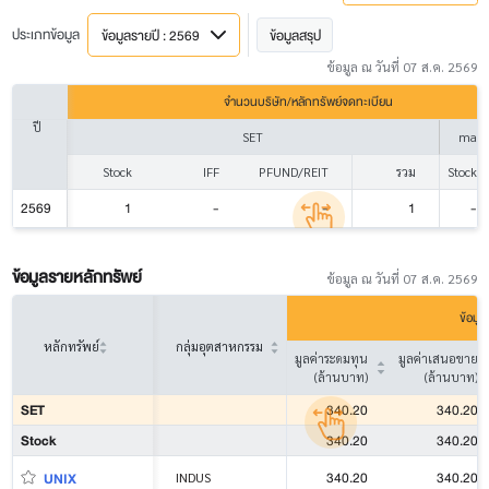
ประเภทข้อมูล
ข้อมูลรายปี : 2569
ข้อมูลสรุป
ข้อมูล ณ วันที่ 07 ส.ค. 2569
จำนวนบริษัท/หลักทรัพย์จดทะเบียน
ปี
SET
mai
Stock
IFF
PFUND/REIT
รวม
Stock
2569
1
-
-
1
-
ข้อมูลรายหลักทรัพย์
ข้อมูล ณ วันที่ 07 ส.ค. 2569
ข้อมู
หลักทรัพย์
กลุ่มอุตสาหกรรม
มูลค่าระดมทุน
มูลค่าเสนอขาย
(ล้านบาท)
(ล้านบาท)
SET
340.20
340.20
Stock
340.20
340.20
340.20
340.20
UNIX
INDUS