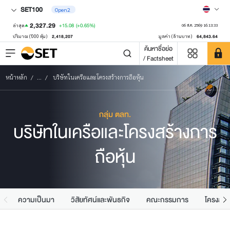
SET100
Open2
2,327.29
+15.08
(+0.65%)
ล่าสุด
06 ส.ค. 2569 16:13:33
2,418,207
64,843.64
ปริมาณ ('000 หุ้น)
มูลค่า (ล้านบาท)
ค้นหาชื่อย่อ
/ Factsheet
หน้าหลัก
...
บริษัทในเครือและโครงสร้างการถือหุ้น
กลุ่ม ตลท.
บริษัทในเครือและโครงสร้างการ
ถือหุ้น
ความเป็นมา
วิสัยทัศน์และพันธกิจ
คณะกรรมการ
โครงสร้