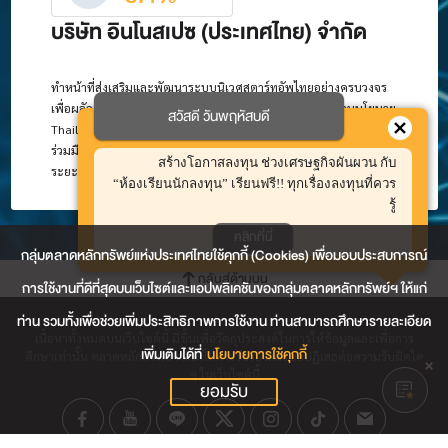
บริษัท อินโนสเปซ (ประเทศไทย) จำกัด
ทำหน้าที่ส่งเสริมและพัฒนาระบบนิเวศสตาร์ทอัพไทยอย่างครบวงจร
เพื่อผลักดันให้สตาร์ทอัพเป็นพลังขับเคลื่อนเศรษฐกิจใหม่ตามนโยบาย
สวัสดี วันพฤหัสบดี
Thailand 4.0 โดยดำเนินงานแบบไม่แสวงหากำไร บนพื้นฐานความ
ร่วมมือระหว่างภาครัฐและเอกชน เพื่อสร้างความยั่งยืนและคุณค่าใน
สร้างโอกาสลงทุน ช่วงเศรษฐกิจผันผวน กับ
ระยะยาว
“ห้องเรียนนักลงทุน” เรียนฟรี!! ทุกเรื่องลงทุนที่ควร
รู้
คลิกที่นี่
กลุ่มตลาดหลักทรัพย์แห่งประเทศไทยใช้คุกกี้ (Cookies) เพื่อมอบประสบการณ์
กลับสู่ด้านบน
การใช้งานที่ดีที่สุดบนเว็บไซต์และแอปพลิเคชันของกลุ่มตลาดหลักทรัพย์ฯ ให้แก่
ท่าน รวมทั้งเพื่อช่วยเพิ่มประสิทธิภาพการใช้งาน ท่านสามารถศึกษารายละเอียด
เนื้อหาทั้งหมดบนเว็บไซต์นี้ มีขึ้นเพื่อวัตถุประสงค์ในการให้ข้อมูลและเพื่อการ
เพิ่มเติมได้ที่
นโยบายการใช้คุกกี้
ศึกษาเท่านั้น ตลาดหลักทรัพย์ฯ มิได้ให้การรับรองและขอปฏิเสธต่อความรับผิดใด
ๆ ในเว็บไซต์นี้
ยอมรับ