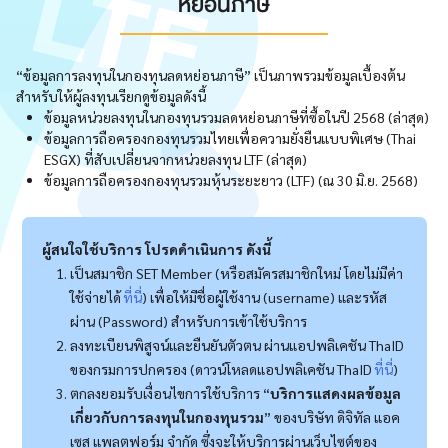
หย่อนภาษี
“ข้อมูลการลงทุนในกองทุนลดหย่อนภาษี” เป็นภาพรวมข้อมูลเบื้องต้น
สำหรับให้ผู้ลงทุนเรียกดูข้อมูลดังนี้
ข้อมูลหน่วยลงทุนในกองทุนรวมลดหย่อนภาษีที่ซื้อในปี 2568 (ล่าสุด)
ข้อมูลการถือครองกองทุนรวมไทยเพื่อความยั่งยืนแบบพิเศษ (Thai
ESGX) ที่สับเปลี่ยนจากหน่วยลงทุน LTF (ล่าสุด)
ข้อมูลการถือครองกองทุนรวมหุ้นระยะยาว (LTF) (ณ 30 มิ.ย. 2568)
ผู้สนใจใช้บริการ โปรดดำเนินการ ดังนี้
เป็นสมาชิก SET Member (หรือสมัครสมาชิกใหม่ โดยไม่มีค่า
ใช้จ่ายได้
ที่นี่
) เพื่อให้มีชื่อผู้ใช้งาน (username) และรหัส
ผ่าน (Password) สำหรับการเข้าใช้บริการ
ลงทะเบียนพิสูจน์และยืนยันตัวตน ผ่านแอปพลิเคชัน ThaID
ของกรมการปกครอง (ดาวน์โหลดแอปพลิเคชัน ThaID
ที่นี่
)
ตกลงยอมรับเงื่อนไขการใช้บริการ “
บริการแสดงผลข้อมูล
เกี่ยวกับการลงทุนในกองทุนรวม
” ของบริษัท ดิจิทัล แอค
เซส แพลตฟอร์ม จำกัด ซึ่งจะให้บริการผ่านเว็บไซต์ของ