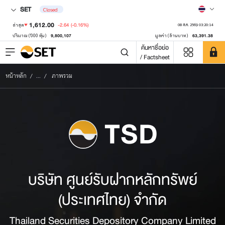
SET
Closed
1,612.00
-2.64
(-0.16%)
ล่าสุด
08 ส.ค. 2569 03:20:14
9,800,107
63,391.38
ปริมาณ ('000 หุ้น)
มูลค่า (ล้านบาท)
ค้นหาชื่อย่อ
/ Factsheet
หน้าหลัก
...
ภาพรวม
บริษัท ศูนย์รับฝากหลักทรัพย์
(ประเทศไทย) จำกัด
Thailand Securities Depository Company Limited