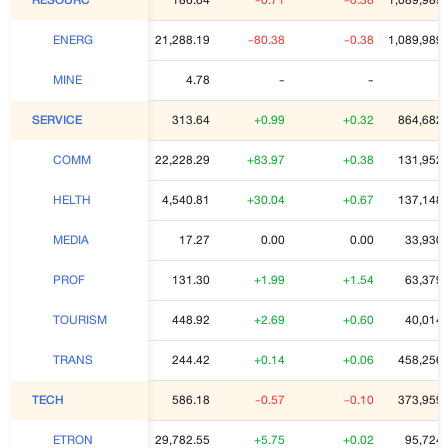
21,288.19
-80.38
-0.38
1,089,989
ENERG
4.78
-
-
MINE
313.64
+0.99
+0.32
864,682,
SERVICE
22,228.29
+83.97
+0.38
131,952,
COMM
4,540.81
+30.04
+0.67
137,148,
HELTH
17.27
0.00
0.00
33,930,
MEDIA
131.30
+1.99
+1.54
63,379,
PROF
448.92
+2.69
+0.60
40,014,
TOURISM
244.42
+0.14
+0.06
458,256,
TRANS
586.18
-0.57
-0.10
373,959,
TECH
29,782.55
+5.75
+0.02
95,724,
ETRON