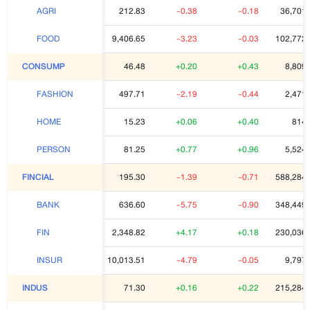
212.83
-0.38
-0.18
36,701,
AGRI
9,406.65
-3.23
-0.03
102,772,
FOOD
46.48
+0.20
+0.43
8,809
CONSUMP
497.71
-2.19
-0.44
2,471
FASHION
15.23
+0.06
+0.40
814,
HOME
81.25
+0.77
+0.96
5,524
PERSON
195.30
-1.39
-0.71
588,284,
FINCIAL
636.60
-5.75
-0.90
348,449,
BANK
2,348.82
+4.17
+0.18
230,036,
FIN
10,013.51
-4.79
-0.05
9,797
INSUR
71.30
+0.16
+0.22
215,284,
INDUS