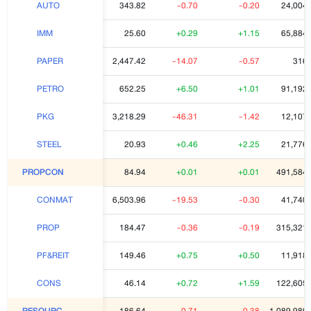
343.82
-0.70
-0.20
24,004,
AUTO
25.60
+0.29
+1.15
65,884,
IMM
2,447.42
-14.07
-0.57
316,
PAPER
652.25
+6.50
+1.01
91,192,
PETRO
3,218.29
-46.31
-1.42
12,107,
PKG
20.93
+0.46
+2.25
21,776,
STEEL
84.94
+0.01
+0.01
491,584,
PROPCON
6,503.96
-19.53
-0.30
41,740,
CONMAT
184.47
-0.36
-0.19
315,321,
PROP
149.46
+0.75
+0.50
11,918,
PF&REIT
46.14
+0.72
+1.59
122,605,
CONS
186.64
-0.71
-0.38
1,089,989
RESOURC