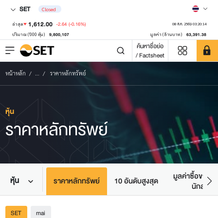
SET
Closed
1,612.00
-2.64
(-0.16%)
ล่าสุด
08 ส.ค. 2569 03:20:14
9,800,107
63,391.38
ปริมาณ ('000 หุ้น)
มูลค่า (ล้านบาท)
ค้นหาชื่อย่อ
/ Factsheet
หน้าหลัก
...
ราคาหลักทรัพย์
หุ้น
ราคาหลักทรัพย์
มูลค่าซื้อขายตา
หุ้น
ภาพรวมตลาด
ราคาหลักทรัพย์
10 อันดับสูงสุด
นักลงทุน
SET
mai