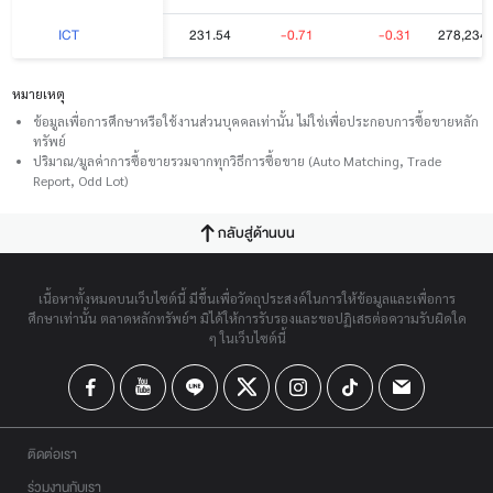
231.54
-0.71
-0.31
278,234,
ICT
หมายเหตุ
ข้อมูลเพื่อการศึกษาหรือใช้งานส่วนบุคคลเท่านั้น ไม่ใช่เพื่อประกอบการซื้อขายหลัก
ทรัพย์
ปริมาณ/มูลค่าการซื้อขายรวมจากทุกวิธีการซื้อขาย (Auto Matching, Trade
Report, Odd Lot)
กลับสู่ด้านบน
เนื้อหาทั้งหมดบนเว็บไซต์นี้ มีขึ้นเพื่อวัตถุประสงค์ในการให้ข้อมูลและเพื่อการ
ศึกษาเท่านั้น ตลาดหลักทรัพย์ฯ มิได้ให้การรับรองและขอปฏิเสธต่อความรับผิดใด
ๆ ในเว็บไซต์นี้
ติดต่อเรา
ร่วมงานกับเรา