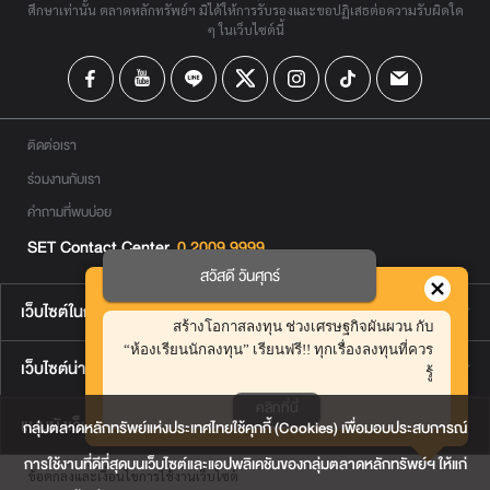
ศึกษาเท่านั้น ตลาดหลักทรัพย์ฯ มิได้ให้การรับรองและขอปฏิเสธต่อความรับผิดใด
ๆ ในเว็บไซต์นี้
ติดต่อเรา
ร่วมงานกับเรา
คำถามที่พบบ่อย
SET Contact Center
0 2009 9999
สวัสดี วันศุกร์
เว็บไซต์ในกลุ่มตลาดหลักทรัพย์ฯ
สร้างโอกาสลงทุน ช่วงเศรษฐกิจผันผวน กับ
“ห้องเรียนนักลงทุน” เรียนฟรี!! ทุกเรื่องลงทุนที่ควร
เว็บไซต์น่าสนใจ
รู้
คลิกที่นี่
แผนผังเว็บไซต์
กลุ่มตลาดหลักทรัพย์แห่งประเทศไทยใช้คุกกี้ (Cookies) เพื่อมอบประสบการณ์
การใช้งานที่ดีที่สุดบนเว็บไซต์และแอปพลิเคชันของกลุ่มตลาดหลักทรัพย์ฯ ให้แก่
ข้อตกลงและเงื่อนไขการใช้งานเว็บไซต์