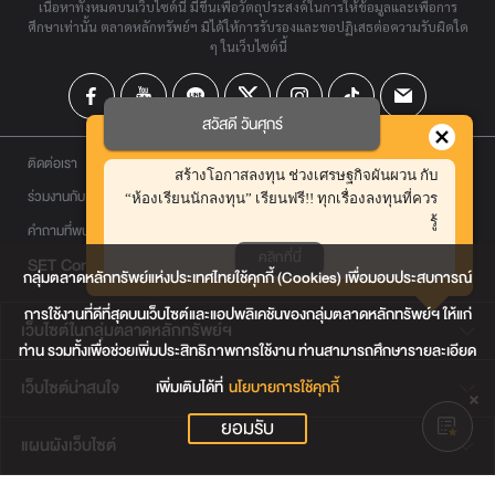
เนื้อหาทั้งหมดบนเว็บไซต์นี้ มีขึ้นเพื่อวัตถุประสงค์ในการให้ข้อมูลและเพื่อการ
ศึกษาเท่านั้น ตลาดหลักทรัพย์ฯ มิได้ให้การรับรองและขอปฏิเสธต่อความรับผิดใด
ๆ ในเว็บไซต์นี้
สวัสดี วันศุกร์
ติดต่อเรา
สร้างโอกาสลงทุน ช่วงเศรษฐกิจผันผวน กับ
ร่วมงานกับเรา
“ห้องเรียนนักลงทุน” เรียนฟรี!! ทุกเรื่องลงทุนที่ควร
รู้
คำถามที่พบบ่อย
คลิกที่นี่
SET Contact Center
0 2009 9999
กลุ่มตลาดหลักทรัพย์แห่งประเทศไทยใช้คุกกี้ (Cookies) เพื่อมอบประสบการณ์
การใช้งานที่ดีที่สุดบนเว็บไซต์และแอปพลิเคชันของกลุ่มตลาดหลักทรัพย์ฯ ให้แก่
เว็บไซต์ในกลุ่มตลาดหลักทรัพย์ฯ
ท่าน รวมทั้งเพื่อช่วยเพิ่มประสิทธิภาพการใช้งาน ท่านสามารถศึกษารายละเอียด
เพิ่มเติมได้ที่
นโยบายการใช้คุกกี้
เว็บไซต์น่าสนใจ
ยอมรับ
แผนผังเว็บไซต์