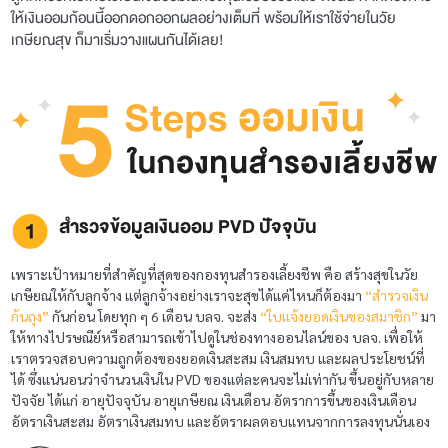
ให้เงินออมก้อนนี้ออกดอกออกผลอย่างเต็มที่ พร้อมให้เราใช้จ่ายในวัย
เกษียณสุข ก็มาเริ่มวางแผน
กันได้เลย!
สำรวจข้อมูลเงินออม PVD ปัจจุบัน
เพราะเป้าหมายที่สำคัญที่สุดของกองทุนสำรองเลี้ยงชีพ คือ สร้างสุขในวัย
เกษียณให้กับลูกจ้าง แต่ลูกจ้างอย่างเราจะสุขได้แค่ไหนก็ต้องมา
“สำรวจเงิน
ก้นถุง”
กันก่อน โดยทุก ๆ 6 เดือน บลจ. จะส่ง
“ใบแจ้งยอดเงินของสมาชิก”
มา
ให้ทางไปรษณีย์หรือสามารถเข้าไปดูในช่องทางออนไลน์ของ บลจ. เพื่อให้
เราตรวจสอบความถูกต้องของยอดเงินสะสม เงินสมทบ และผลประโยชน์ที่
ได้ ซึ่งแน่นอนว่าจำนวนเงินใน PVD ของแต่ละคนจะไม่เท่ากัน ขึ้นอยู่กับหลาย
ปัจจัย ได้แก่ อายุปัจจุบัน อายุเกษียณ เงินเดือน อัตราการขึ้นของเงินเดือน
อัตราเงินสะสม อัตราเงินสมทบ และอัตราผลตอบแทนจากการลงทุนนั่นเอง