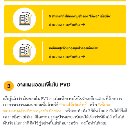
5 สาเหตุที่ทำให้กองทุนสำรอง "ไม่พอ" เลี้ยงชีพ
อ่านบทความเพิ่มเติม
เกษียณสุขด้วยกองทุนสำรองเลี้ยงชีพ
อ่านบทความเพิ่มเติม
วางแผนออมเพิ่มใน PVD
เมื่อรู้แล้วว่า เงินออมใน PVD อาจไม่เพียงพอใช้ในวัยเกษียณตามที่ต้องการ
เราควรเร่งวางแผนออมเพิ่มด้วยวิธี
“ออมให้เต็มสิทธิ์”
หรือ
“เพิ่มผล
ตอบแทนผ่าน Employee’s Choice”
หรือจะทำทั้ง 2 วิธีพร้อม ๆ กันได้ก็ยิ่งดี
เพราะยิ่งช่วยให้เรามีโอกาสบรรลุเป้าหมายเกษียณได้เร็วกว่าที่คิดไว้ หรือได้
เงินก้อนโตกว่าที่คิดไว้ รู้อย่างนี้แล้วก็อย่ารอช้า... ลงมือทำได้เลย!