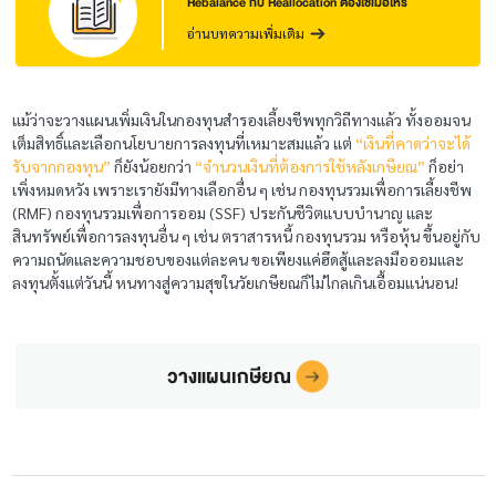
Rebalance กับ Reallocation ต้องใช้เมื่อไหร่
อ่านบทความเพิ่มเติม
แม้ว่าจะวางแผนเพิ่มเงินในกองทุนสำรองเลี้ยงชีพทุกวิถีทางแล้ว ทั้งออมจน
เต็มสิทธิ์และเลือกนโยบายการลงทุนที่เหมาะสมแล้ว แต่
“เงินที่คาดว่าจะได้
รับจากกองทุน”
ก็ยังน้อยกว่า
“จำนวนเงินที่ต้องการใช้หลังเกษียณ”
ก็อย่า
เพิ่งหมดหวัง เพราะเรายังมีทางเลือกอื่น ๆ เช่น กองทุนรวมเพื่อการเลี้ยงชีพ
(RMF) กองทุนรวมเพื่อการออม (SSF) ประกันชีวิตแบบบำนาญ และ
สินทรัพย์เพื่อการลงทุนอื่น ๆ เช่น ตราสารหนี้ กองทุนรวม หรือหุ้น ขึ้นอยู่กับ
ความถนัดและความชอบของแต่ละคน ขอเพียงแค่ฮึดสู้และลงมือออมและ
ลงทุนตั้งแต่วันนี้ หนทางสู่ความสุขในวัยเกษียณก็ไม่ไกลเกินเอื้อมแน่นอน!
วางแผนเกษียณ