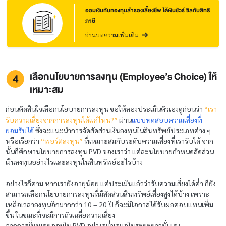
ออมเงินกับกองทุนสำรองเลี้ยงชีพ ได้เงินชัวร์ ชิลกับสิทธิ
ภาษี
อ่านบทความเพิ่มเติม
เลือกนโยบายการลงทุน (Employee’s Choice) ให้
เหมาะสม
ก่อนตัดสินใจเลือกนโยบายการลงทุน ขอให้ลองประเมินตัวเองดูก่อนว่า
“เรา
รับความเสี่ยงจากการลงทุนได้แค่ไหน?”
ผ่าน
แบบ
ทดสอบความเสี่ยงที่
ยอมรับได้
ซึ่งจะแนะนำการจัดสัดส่วนเงินลงทุนในสินทรัพย์ประเภทต่าง ๆ
หรือเรียกว่า
“พอร์ตลงทุน”
ที่เหมาะสมกับระดับความเสี่ยงที่เรารับได้ จาก
นั้นก็ศึกษานโยบายการลงทุน PVD ของเราว่า แต่ละนโยบายกำหนดสัดส่วน
เงินลงทุนอย่างไรและลงทุนในสินทรัพย์อะไรบ้าง
อย่างไรก็ตาม หากเรายังอายุน้อย แต่ประเมินแล้วว่ารับความเสี่ยงได้ต่ำ ก็ยัง
สามารถเลือกนโยบายการลงทุนที่มีสัดส่วนสินทรัพย์เสี่ยงสูงได้บ้าง เพราะ
เหลือเวลาลงทุนอีกมากกว่า 10 – 20 ปี ก็จะมีโอกาสได้รับผลตอบแทนเพิ่ม
ขึ้น ในขณะที่จะมีการถัวเฉลี่ยความเสี่ยง
จากการที่ทยอยออมใน PVD อย่างสม่ำเสมอในระยะยาวนั่นเอง