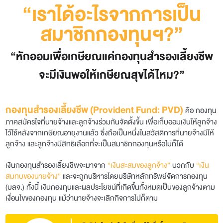
“เราได้อะไรจากการเป็น
สมาชิกกองทุนฯ?”
“หักออมเพื่อเกษียณแค่กองทุนสำรองเลี้ยงชีพ
จะมีเงินพอให้เกษียณสุขได้ไหม?”
กองทุนสำรองเลี้ยงชีพ (Provident Fund: PVD)
คือ กองทุน
ภาค
สมัครใจที่นายจ้างและลูกจ้างร่วมกันจัดตั้งขึ้น เพื่อเก็บออมเงินให้ลูกจ้าง
ไว้ใช้หลังจากเกษียณอายุงานแล้ว ซึ่งถือเป็นหนึ่งในสวัสดิการที่นายจ้างมีให้
ลูกจ้าง และลูกจ้างมีสิทธิเลือกที่จะเป็นสมาชิกกองทุนหรือไม่ก็ได้
เงินกองทุนสำรองเลี้ยงชีพจะมาจาก
“เงินสะสมของลูกจ้าง”
บวกกับ
“เงิน
สมทบ
ของนายจ้าง”
และจะถูกบริหารโดยบริษัทหลักทรัพย์จัดการกองทุน
(บลจ.) ทั้งนี้ เงินกองทุนและผลประโยชน์ที่เกิดขึ้นทั้งหมดเป็นของลูกจ้างตาม
เงื่อนไขของ
กองทุน แม้ว่านายจ้างจะเลิกกิจการไปก็ตาม