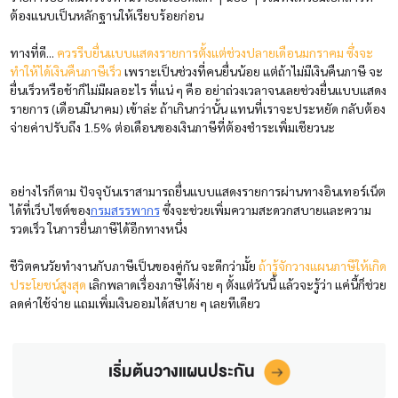
ต้องแนบเป็นหลักฐานให้เรียบร้อยก่อน
ทางที่ดี...
ควรรีบยื่นแบบแสดงรายการตั้งแต่ช่วงปลายเดือนมกราคม ซึ่งจะ
ทำให้ได้เงินคืนภาษีเร็ว
เพราะเป็นช่วงที่คนยื่นน้อย แต่ถ้าไม่มีเงินคืนภาษี จะ
ยื่นเร็วหรือช้าก็ไม่มีผลอะไร ที่แน่ ๆ คือ อย่าถ่วงเวลาจนเลยช่วงยื่นแบบแสดง
รายการ (เดือนมีนาคม) เข้าล่ะ ถ้าเกินกว่านั้น แทนที่เราจะประหยัด กลับต้อง
จ่ายค่าปรับถึง 1.5% ต่อเดือนของเงินภาษีที่ต้องชำระเพิ่มเชียวนะ
อย่างไรก็ตาม ปัจจุบันเราสามารถยื่นแบบแสดงรายการผ่านทางอินเทอร์เน็ต
ได้ที่เว็บไซต์ของ
กรมสรรพากร
ซึ่งจะช่วยเพิ่มความสะดวกสบายและความ
รวดเร็ว ในการยื่นภาษีได้อีกทางหนึ่ง
ชีวิตคนวัยทำงานกับภาษีเป็นของคู่กัน จะดีกว่ามั้ย
ถ้ารู้จักวางแผนภาษีให้เกิด
ประโยชน์สูงสุด
เลิกพลาดเรื่องภาษีได้ง่าย ๆ ตั้งแต่วันนี้ แล้วจะรู้ว่า แค่นี้ก็ช่วย
ลดค่าใช้จ่าย แถมเพิ่มเงินออมได้สบาย ๆ เลยทีเดียว
เริ่มต้นวางแผนประกัน