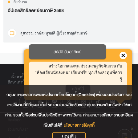
วัยทำงาน
อัปเดตสิทธิลดหย่อนภาษี 2568
สุขวรรณ ฤกษ์สมบูรณ์ดี ผู้เชี่ยวชาญด้านภาษี
สวัสดี วันอาทิตย์
กลับสู่ด้านบน
สร้างโอกาสลงทุน ช่วงเศรษฐกิจผันผวน กับ
“ห้องเรียนนักลงทุน” เรียนฟรี!! ทุกเรื่องลงทุนที่ควร
เนื้อหาทั้งหมดบนเว็บไซต์นี้ มีขึ้นเพื่อวัตถุประสงค์ในการให้ข้อมูลและเพื่อการ
รู้
ศึกษาเท่านั้น ตลาดหลักทรัพย์ฯ มิได้ให้การรับรองและขอปฏิเสธต่อความรับผิดใด
ๆ ในเว็บไซต์นี้
คลิกที่นี่
กลุ่มตลาดหลักทรัพย์แห่งประเทศไทยใช้คุกกี้ (Cookies) เพื่อมอบประสบการณ์
การใช้งานที่ดีที่สุดบนเว็บไซต์และแอปพลิเคชันของกลุ่มตลาดหลักทรัพย์ฯ ให้แก่
ท่าน รวมทั้งเพื่อช่วยเพิ่มประสิทธิภาพการใช้งาน ท่านสามารถศึกษารายละเอียด
ติดต่อเรา
เพิ่มเติมได้ที่
นโยบายการใช้คุกกี้
ร่วมงานกับเรา
ยอมรับ