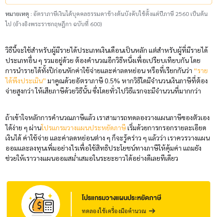
หมายเหตุ
: อัตราภาษีเงินได้บุคคลธรรมดาข้างต้นบังคับใช้ตั้งแต่ปีภาษี 2560 เป็นต้น
ไป (อ้างอิงพระราชกฤษฎีกา ฉบับที่ 600)
วิธีนี้จะใช้สำหรับผู้มีรายได้ประเภทเงินเดือนเป็นหลัก แต่สำหรับผู้ที่มีรายได้
ประเภทอื่น ๆ รวมอยู่ด้วย ต้องคำนวณอีกวิธีหนึ่งเพื่อเปรียบเทียบกัน โดย
การนำรายได้ทั้งปีก่อนหักค่าใช้จ่ายและค่าลดหย่อน หรือที่เรียกกันว่า
“ราย
ได้พึงประเมิน”
มาคูณด้วยอัตราภาษี 0.5% หากวิธีใดมีจำนวนเงินภาษีที่ต้อง
จ่ายสูงกว่า ให้เสียภาษีด้วยวิธีนั้น ซึ่งโดยทั่วไปวิธีแรกจะมีจำนวนที่มากกว่า
ถ้าเข้าใจหลักการคำนวณภาษีแล้ว เราสามารถทดลองวางแผนภาษีของตัวเอง
ได้ง่าย ๆ ผ่าน
โปรแกรมวางแผนประหยัดภาษี
เริ่มด้วยการกรอกรายละเอียด
เงินได้ ค่าใช้จ่าย และค่าลดหย่อนต่าง ๆ ก็จะรู้คร่าว ๆ แล้วว่า เราควรวางแผน
ออมและลงทุนเพิ่มอย่างไรเพื่อใช้สิทธิประโยชน์ทางภาษีให้คุ้มค่า แถมยัง
ช่วยให้เราวางแผนออมสม่ำเสมอในระยะยาวได้อย่างดีเลยทีเดียว
โปรแกรมวางแผนประหยัดภาษี
ทดลองใช้เครื่องมือคำนวณ