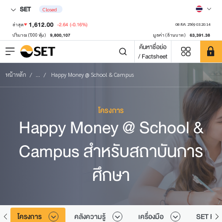
SET
Closed
1,612.00
-2.64
(-0.16%)
ล่าสุด
08 ส.ค. 2569 03:20:14
9,800,107
63,391.38
ปริมาณ ('000 หุ้น)
มูลค่า (ล้านบาท)
ค้นหาชื่อย่อ
/ Factsheet
หน้าหลัก
...
Happy Money @ School & Campus
โครงการ
Happy Money @ School &
Campus สำหรับสถาบันการ
ศึกษา
ก
โครงการ
คลังความรู้
เครื่องมือ
SET Fin