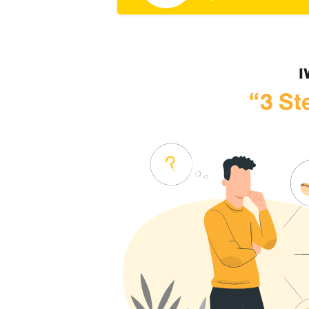
เ
“3 St