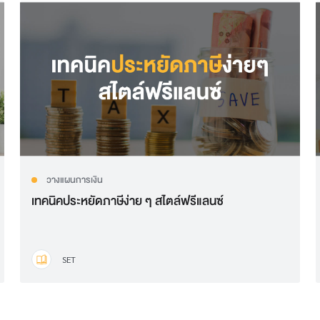
วางแผนการเงิน
เทคนิคประหยัดภาษีง่าย ๆ สไตล์ฟรีแลนซ์
SET