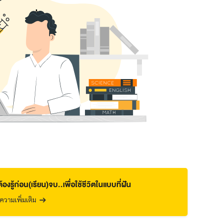
งต้องรู้ก่อน(เรียน)จบ..เพื่อใช้ชีวิตในแบบที่ฝัน
วามเพิ่มเติม