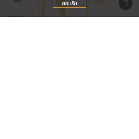
ยอมรับ
% การเปลี่ยนแปลงของดัชนี
ในรอบ 3
ในรอบ 6
YTD (Year
เดือนล่าสุด
เดือนล่าสุด
to Date)
SET50FF
+10.85%
+18.87%
+27.78%
ข้อมูลที่เกี่ยวข้อง
ดัชนีราคาตลาดหลักทรัพย์ย้อนหลัง