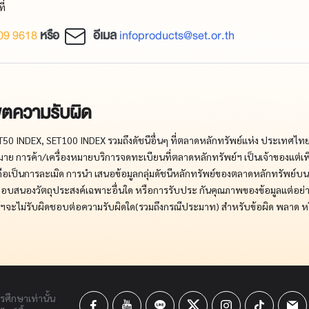
ี่
09 9618
หรือ
อีเมล
infoproducts@set.or.th
ขตความรับผิด
T50 INDEX, SET100 INDEX รวมถึงดัชนีอื่นๆ ที่ตลาดหลักทรัพย์แห่ง ประเทศไทยเป
มาย การค้า/เครื่องหมายบริการจดทะเบียนที่ตลาดหลักทรัพย์ฯ เป็นเจ้าของแต่เพียง
ป็นการละเมิด การนำ เสนอข้อมูลกลุ่มดัชนีหลักทรัพย์ของตลาดหลักทรัพย์บนเว็บไ
ี่ตอบสนองวัตถุประสงค์เฉพาะอื่นใด หรือการรับประ กันคุณภาพของข้อมูลแต่อย
รัพย์ฯจะไม่รับผิดชอบต่อความรับผิดใด(รวมถึงกรณีประมาท) สำหรับข้อผิด พลาด ห
ารศึกษาเท่านั้น