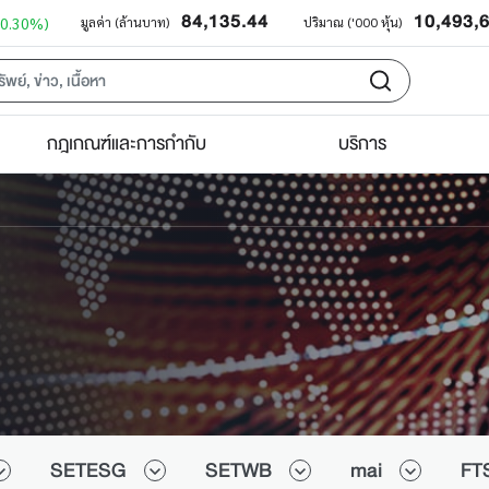
84,135.44
10,493,
+0.30%)
มูลค่า (ล้านบาท)
ปริมาณ ('000 หุ้น)
กฎเกณฑ์และการกำกับ
บริการ
SETESG
SETWB
mai
FT