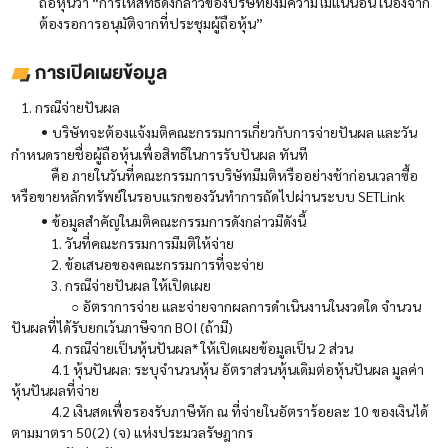
ถือหุ้นว่า “การให้สิทธิดังกล่าวของบริษัทยังมีความไม่แน่นอน เนื่องจาก
ต้องรอการอนุมัติจากที่ประชุมผู้ถือหุ้น”
การเปิดเผยข้อมูล
1. กรณีจ่ายปันผล
•
บริษัทจะต้องแจ้งมติคณะกรรมการเกี่ยวกับการจ่ายปันผล และวัน
กำหนดรายชื่อผู้ถือหุ้นเพื่อสิทธิในการรับปันผล ทันที
คือ ภายในวันที่คณะกรรมการบริษัทมีมติหรืออย่างช้าก่อนเวลาซื้อ
หรือขายหลักทรัพย์ในรอบแรก
ของวันทำการถัดไปผ่านระบบ SETLink
•
ข้อมูลสำคัญในมติคณะกรรมการดังกล่าวมีดังนี้
1. วันที่คณะกรรมการมีมติให้จ่าย
2. ข้อเสนอของคณะกรรมการที่จะจ่าย
3. กรณีจ่ายปันผล ให้เปิดเผย
○ อัตราการจ่าย และจ่ายจากผลการดำเนินงานในงวดใด จำนวน
ปันผลที่ได้รับยกเว้นภาษีจาก BOI (ถ้ามี)
4. กรณีจ่ายเป็นหุ้นปันผล* ให้เปิดเผยข้อมูลเป็น 2 ส่วน
4.1 หุ้นปันผล: ระบุจำนวนหุ้น อัตราส่วนหุ้นเดิมต่อหุ้นปันผล มูลค่า
หุ้นปันผลที่จ่าย
4.2 เงินสดเพื่อรองรับภาษีหัก ณ ที่จ่ายในอัตราร้อยละ 10 ของเงินได้
ตามมาตรา 50(2) (จ) แห่งประมวลรัษฎากร