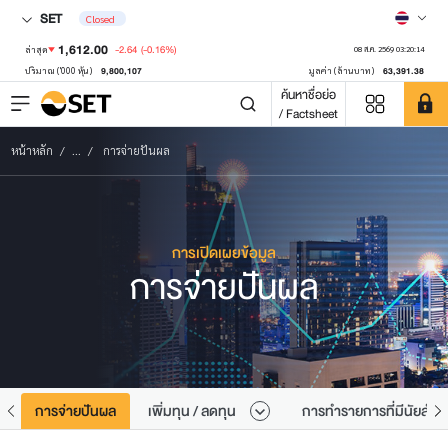
SET
Closed
1,612.00
-2.64
(-0.16%)
ล่าสุด
08 ส.ค. 2569 03:20:14
9,800,107
63,391.38
ปริมาณ ('000 หุ้น)
มูลค่า (ล้านบาท)
ค้นหาชื่อย่อ
/ Factsheet
หน้าหลัก
...
การจ่ายปันผล
การเปิดเผยข้อมูล
การจ่ายปันผล
น
การจ่ายปันผล
เพิ่มทุน / ลดทุน
การทำรายการที่มีนัยสำค