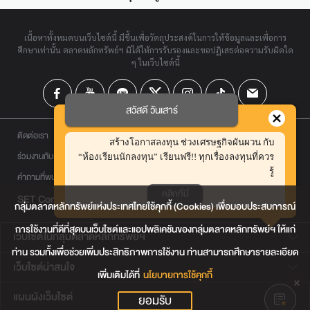
เนื้อหาทั้งหมดบนเว็บไซต์นี้ มีขึ้นเพื่อวัตถุประสงค์ในการให้ข้อมูลและเพื่อการ
ศึกษาเท่านั้น ตลาดหลักทรัพย์ฯ มิได้ให้การรับรองและขอปฏิเสธต่อความรับผิดใด
ๆ ในเว็บไซต์นี้
สวัสดี วันเสาร์
ติดต่อเรา
สร้างโอกาสลงทุน ช่วงเศรษฐกิจผันผวน กับ
ร่วมงานกับเรา
“ห้องเรียนนักลงทุน” เรียนฟรี!! ทุกเรื่องลงทุนที่ควร
รู้
คำถามที่พบบ่อย
คลิกที่นี่
SET Contact Center
0 2009 9999
กลุ่มตลาดหลักทรัพย์แห่งประเทศไทยใช้คุกกี้ (Cookies) เพื่อมอบประสบการณ์
การใช้งานที่ดีที่สุดบนเว็บไซต์และแอปพลิเคชันของกลุ่มตลาดหลักทรัพย์ฯ ให้แก่
เว็บไซต์ในกลุ่มตลาดหลักทรัพย์ฯ
ท่าน รวมทั้งเพื่อช่วยเพิ่มประสิทธิภาพการใช้งาน ท่านสามารถศึกษารายละเอียด
เว็บไซต์น่าสนใจ
เพิ่มเติมได้ที่
นโยบายการใช้คุกกี้
แผนผังเว็บไซต์
ยอมรับ