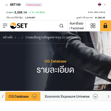
SET100
Intermission
2,328.14
+7.41
(+0.32%)
ล่าสุด
10 ส.ค. 2569 12:56:29
1,219,947
31,022.35
ปริมาณ ('000 หุ้น)
มูลค่า (ล้านบาท)
ค้นหาชื่อย่อ
/ Factsheet
หน้าหลัก
...
รายละเอียดฐานข้อมูลตลาดทุน CG Database
CG Database
รายละเอียด
CG Database
Economic Exposure Universe
Div