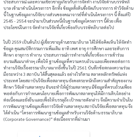
ประสบการณ์ และความเชี่ยวชาญเกี่ยวกับการจัดทำ งานวิจัยด้านบรรษัทภิ
บาล เข้ามาดำเนินโครงการฯ อีกทั้ง ข้อมูลตั้งต้นซึ่งจัดเก็บจากการ ทำวิจัยด้าน
นี้ ในฐานข้อมูลงานวิจัยบางส่วน
ของคณาจารย์ที่ดำเนินโครงการฯ นี้ ตั้งแต่ปี
2545 - 2554 จะนำมาเป็นส่วนหนึ่งในฐาน
ข้อมูลโครงการฯ นี้ด้วย เพื่อ
ประโยชน์ในการ จัดทำงานวิจัยที่เกี่ยวข้องกับบรรษัท
ภิบาลต่อไป
ในปี 2559 เป็นต้นไป ผู้เชี่ยวชาญด้านธรรมาภิบาล ได้ให้ข้อคิดเห็น ให้จัดทำ
ข้อมูล คุณสมบัติกรรมการเพิ่มเติม อาทิ เพศ อายุ การศึกษา และระดับการ
ศึกษา อายุการ ทำงาน ประสบการณ์การทำงานที่เกี่ยวข้อง การเข้าร่วม
อบรมสัมมนาต่างๆ เพื่อให้ ฐานข้อมูลที่ความครบถ้วน และเพียงพอต่อการ
ทำงานวิจัยเรื่องธรรมาภิบาลมากยิ่งขึ้น ในปี 2561 บันทึกข้อตกลงความร่วม
มือระหว่าง 3 สถาบัน ได้สิ้นสุดลงแล้ว อย่างไรก็ตาม ตลาดหลักทรัพย์แห่ง
ประเทศ โดยสถาบันวิจัยเพื่อตลาดทุน ยังคงตระหนักถึงความสำคัญของงาน
ศึกษา วิจัยด้านตลาดทุน อันจะทำให้ผู้ร่วมตลาดทุน มีข้อมูลที่ครบถ้วนเพียง
พอต่อกับการกำหนดนโยบายเพื่อการพัฒนาตลาดทุนให้มีการเติบโตอย่าง
ต่อเนื่องและยั่งยืน และเพื่อให้บรรลุถึง เป้าหมายดังกล่าว จึงมีความจำเป็นใน
การพัฒนาฐานข้อมูลเพื่อการวิจัยด้านตลาดทุน สถาบันวิจัยเพื่อตลาดทุน จึง
ได้ดำเนิน “โครงการพัฒนาฐานข้อมูลสำหรับงานวิจัยด้าน ธรรมาภิบาล
(Corporate Governance)” ต่อเนื่องจากที่ผ่านมา