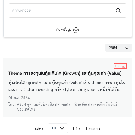
ค้นหาขั้นสูง
2564
Theme การลงทุนในหุ้นเติบโต (Growth) และหุ้นคุณค่า (Value)
หุ้นเติบโต (growth) และ หุ้นคุณค่า (value) เป็น theme การลงทุนใน
แนวทาง factor investing หรือ style การลงทุน อย่างหนึ่งที่ได้รับ
ความสนใจจากนักลงทุนในหลายๆ ตลาด โดยหุ้น growth มักเป็นธุรกิจ
01 ต.ค. 2564
ที่อาจเติบโตได้สูง หุ้นมีมูลค่า สูง (อัตราส่วนราคาต่อกำไรสูง และ
โดย :
ศิริยศ จุฑานนท์, ฉัตรชัย ทิศาดลดิลก (ฝ่ายวิจัย ตลาดหลักทรัพย์แห่ง
ประเทศไทย)
อัตราส่วนราคาต่อมูลค่าทางบัญชีสูง) และจ่ายเงินปันผลน้อย ในขณะ
ที่หุ้น value มักเป็นธุรกิจที่ปัจจัยพื้นฐานแข็งแกร่ง เติบโตอย่าง
สม่ำเสมอ จ่ายปันผลได้สูง และหุ้นยังมีมูลค่าไม่สูง
10
แสดง
1-1 จาก 1 รายการ