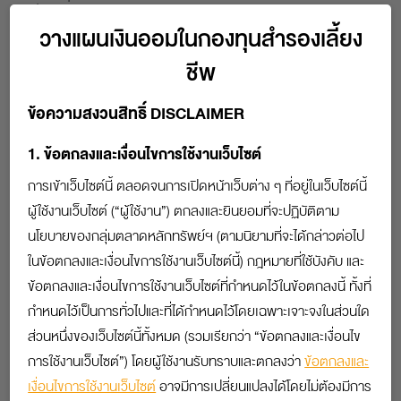
สม่ำเสมอทุกเดือน แถมยังมีนายจ้างช่วยใส่เงินสมทบให้อีก
วางแผนเงินออมในกองทุนสำรองเลี้ยง
แรงหนึ่งด้วย แต่เงินออมในกองทุนฯ จะช่วยสร้างสุขในวัย
เกษียณได้มากน้อยแค่ไหน เราลองมาสำรวจเงินออมก้อน
ชีพ
นี้กันดีกว่า
ข้อความสงวนสิทธิ์ DISCLAIMER
1. ข้อตกลงและเงื่อนไขการใช้งานเว็บไซต์
ข้อมูลส่วนบุคคล
การเข้าเว็บไซต์นี้ ตลอดจนการเปิดหน้าเว็บต่าง ๆ ที่อยู่ในเว็บไซต์นี้
ผู้ใช้งานเว็บไซต์ (“ผู้ใช้งาน”) ตกลงและยินยอมที่จะปฏิบัติตาม
อายุปัจจุบัน
นโยบายของกลุ่มตลาดหลักทรัพย์ฯ (ตามนิยามที่จะได้กล่าวต่อไป
ปี
ในข้อตกลงและเงื่อนไขการใช้งานเว็บไซต์นี้) กฎหมายที่ใช้บังคับ และ
ข้อตกลงและเงื่อนไขการใช้งานเว็บไซต์ที่กำหนดไว้ในข้อตกลงนี้ ทั้งที่
อายุเกษียณ
กำหนดไว้เป็นการทั่วไปและที่ได้กำหนดไว้โดยเฉพาะเจาะจงในส่วนใด
ปี
ส่วนหนึ่งของเว็บไซต์นี้ทั้งหมด (รวมเรียกว่า “ข้อตกลงและเงื่อนไข
การใช้งานเว็บไซต์”) โดยผู้ใช้งานรับทราบและตกลงว่า
ข้อตกลงและ
เงินเดือนปัจจุบัน
เงื่อนไขการใช้งานเว็บไซต์
อาจมีการเปลี่ยนแปลงได้โดยไม่ต้องมีการ