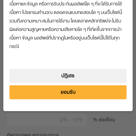
เนื้อหาและข้อมูล หรือการรับประกันผลลัพธ์ใด ๆ ที่จะได้รับการใช้
% ต่อปี
เนื้อหา โปรแกรมคำนวณ ตลอดจนแบบทดสอบใด ๆ บนเว็บไซต์นี้
อัตราผลตอบแทนหลังเกษียณ
รวมถึงความเหมาะสมในการใช้งาน โดยตลาดหลักทรัพย์จะไม่รับ
ผิดต่อความสูญหายหรือความเสียหายใด ๆ ที่เกิดขึ้นจากการนำ
% ต่อปี
เนื้อหา ข้อมูล ผลลัพธ์ที่ปรากฏในหรืออยู่บนเว็บไซต์นี้ไปใช้ในทุก
กรณี
ข้อมูลกองทุนสำรองเลี้ยงชีพในปัจจุบัน
ปฎิเสธ
อัตราเงินสะสม
ยอมรับ
% ต่อเดือน
อัตราเงินสมทบ
% ต่อเดือน
อัตราผลตอบแทนกองทุนฯ