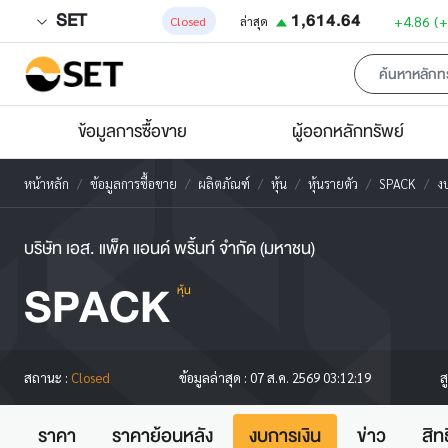
SET
1,614.64
+4.86
(
Closed
ล่าสุด
ข้อมูลการซื้อขาย
ผู้ออกหลักทรัพย์
หน้าหลัก
ข้อมูลการซื้อขาย
ผลิตภัณฑ์
หุ้น
หุ้นรายตัว
SPACK
ง
บริษัท เอส. แพ็ค แอนด์ พริ้นท์ จำกัด (มหาชน)
SPACK
หุ้น
ส
สถานะ :
Closed
ข้อมูลล่าสุด :
07 ส.ค. 2569 03:12:19
ราคา
ราคาย้อนหลัง
งบการเงิน
ข่าว
สิท