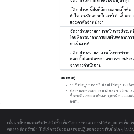
อัตราส่วนหนี้สินต่อส่วนของผู้ถือหุ้น
อัตราส่วนหนี้สินที่มีภาระดอกเบี้ยต่อ
กำไรก่อนหักดอกเบี้ย ภาษี ค่าเสื่อมรา
และค่าตัดจำหน่าย*
อัตราส่วนความสามารถในการชำระหนี
โดยพิจารณาจากกระแสเงินสดจากการ
ดำเนินงาน*
อัตราส่วนความสามารถในการชำระ
ดอกเบี้ยโดยพิจารณาจากกระแสเงินส
จากการดำเนินงาน
หมายเหตุ
* ปรับข้อมูลงบการเงินโดยใช้ข้อมูล 12 เด
ตลาดหลักทรัพย์ฯ จัดทำตัวเลขการวิเคราะห
ซึ่งอาจมีความแตกต่างจากสูตรคำนวณแหล่งอ
ลงทุน
เนื้อหาทั้งหมดบนเว็บไซต์นี้ มีขึ้นเพื่อวัตถุประสงค์ในการให้ข้อมูลและเพื่อก
ตลาดหลักทรัพย์ฯ มิได้ให้การรับรองและขอปฏิเสธต่อความรับผิดใด ๆ ในเว็บไ