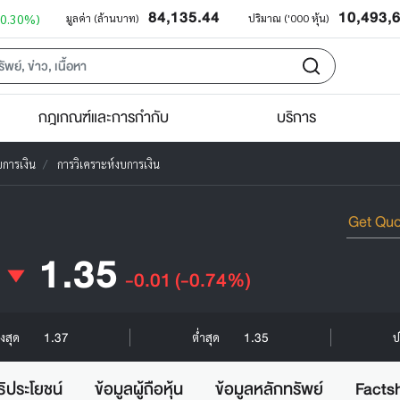
84,135.44
10,493,
+0.30%)
มูลค่า (ล้านบาท)
ปริมาณ ('000 หุ้น)
กฎเกณฑ์และการกำกับ
บริการ
บการเงิน
การวิเคราะห์งบการเงิน
1.35
-0.01
(-0.74%)
1.37
1.35
ูงสุด
ต่ำสุด
ป
ธิประโยชน์
ข้อมูลผู้ถือหุ้น
ข้อมูลหลักทรัพย์
Facts