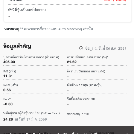
ดัชนีที่หุ้นเป็นองค์ประกอบ
-
หมายเหตุ
** เฉพาะการซื้อขายแบบ Auto Matching เท่านั้น
ข้อมูลสำคัญ
ข้อมูล ณ วันที่ 06 ส.ค. 2569
มูลค่าหลักทรัพย์ตามราคาตลาด (ล้านบาท)
การเปลี่ยนแปลงของราคา (%)*
405.00
21.62
P/E (เท่า)
อัตราเงินปันผลตอบแทน (%)
11.31
-
P/BV (เท่า)
เงินปันผลล่าสุด (บาท/หุ้น)
0.56
-
Beta*
วันขึ้นเครื่องหมาย XD
-0.30
-
%ถือหุ้นของผู้ถือหุ้นรายย่อย (%Free Float)
หมายเหตุ
* YTD
24.28
ณ วันที่ 17 มี.ค. 2569
ไตรมาส 1/2569