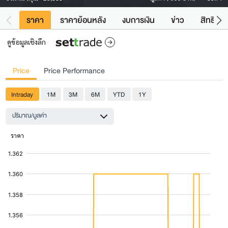
ราคา
ราคาย้อนหลัง
งบการเงิน
ข่าว
สิทธิประ
ดูข้อมูลเชิงลึก
Price
Price Performance
Intraday
1M
3M
6M
YTD
1Y
ปริมาณ/มูลค่า