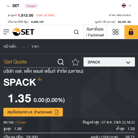
SET
Closed
1,612.00
-2.64
(-0.16%)
ล่าสุด
07 ส.ค. 2569 22:54:23
9,800,107
63,391.38
ปริมาณ ('000 หุ้น)
มูลค่า (ล้านบาท)
ค้นหาชื่อย่อ
/ Factsheet
หน้าหลัก
...
ราคา
SPACK
บริษัท เอส. แพ็ค แอนด์ พริ้นท์ จำกัด (มหาชน)
SPACK
หุ้น
1.35
0.00
(0.00%)
สรุปข้อสนเทศ บจ. (Factsheet)
สถานะ :
Closed
ข้อมูลล่าสุด :
07 ส.ค. 2569 22:54:23
1.36
1.35
สูงสุด
ต่ำสุด
29,300
39.71
ปริมาณ (หุ้น)
มูลค่า ('000 บาท)