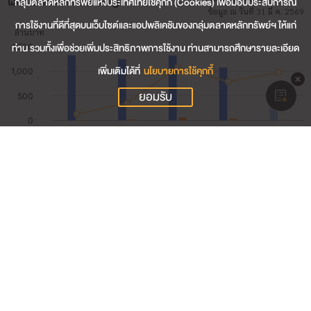
ผลประกอบการสำคัญ
กลุ่มตลาดหลักทรัพย์แห่งประเทศไทยใช้คุกกี้ (Cookies) เพื่อมอบประสบการณ์
ข้อมูล ณ วันที่ 31 มี.ค. 2569
การใช้งานที่ดีที่สุดบนเว็บไซต์และแอปพลิเคชันของกลุ่มตลาดหลักทรัพย์ฯ ให้แก่
ท่าน รวมทั้งเพื่อช่วยเพิ่มประสิทธิภาพการใช้งาน ท่านสามารถศึกษารายละเอียด
เพิ่มเติมได้ที่
นโยบายการใช้คุกกี้
ยอมรับ
283.65
รายได้รวม (ล้านบาท)
11.06
กำไรสุทธิ (ล้านบาท)
3.90
อัตรากำไรสุทธิ (%)