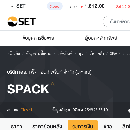
SET
1,612.00
-2.64
(-
Closed
ล่าสุด
ข้อมูลการซื้อขาย
ผู้ออกหลักทรัพย์
หน้าหลัก
ข้อมูลการซื้อขาย
ผลิตภัณฑ์
หุ้น
หุ้นรายตัว
SPACK
ง
บริษัท เอส. แพ็ค แอนด์ พริ้นท์ จำกัด (มหาชน)
SPACK
หุ้น
ส
สถานะ :
Closed
ข้อมูลล่าสุด :
07 ส.ค. 2569 23:55:10
ราคา
ราคาย้อนหลัง
งบการเงิน
ข่าว
สิท