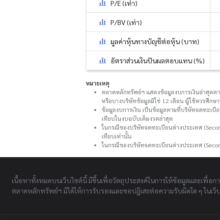
P/E (เท่า)
P/BV (เท่า)
มูลค่าหุ้นทางบัญชีต่อหุ้น (บาท)
อัตราส่วนเงินปันผลตอบแทน (%)
หมายเหตุ
ตลาดหลักทรัพย์ฯ แสดงข้อมูลงบการเงินล่าสุดตามที
หรือบางบริษัทข้อมูลมิใช่ 12 เดือน ผู้ใช้ควรศึ
ข้อมูลงบการเงิน เป็นข้อมูลตามที่บริษัทจดทะเบี
เทียบในงบฉบับเต็มงวดล่าสุด
ในกรณีของบริษัทจดทะเบียนต่างประเทศ (Second
เทียบเท่านั้น
ในกรณีของบริษัทจดทะเบียนต่างประเทศ (Secon
เนื้อหาทั้งหมดบนเว็บไซต์นี้ มีขึ้นเพื่อวัตถุประสงค์ในการให้ข้อมูลและเพื่อก
ตลาดหลักทรัพย์ฯ มิได้ให้การรับรองและขอปฏิเสธต่อความรับผิดใด ๆ ในเว็บไ