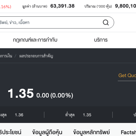
63,391.38
9,800,1
0.16%)
มูลค่า (ล้านบาท)
ปริมาณ ('000 หุ้น)
กฎเกณฑ์และการกำกับ
บริการ
บการเงิน
ผลประกอบการสำคัญ
1.35
0.00
(0.00%)
1.36
1.35
ูงสุด
ต่ำสุด
ป
ธิประโยชน์
ข้อมูลผู้ถือหุ้น
ข้อมูลหลักทรัพย์
Facts