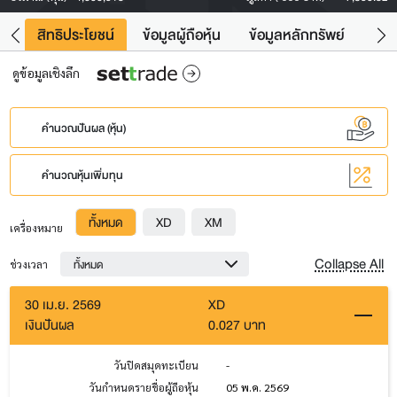
าว
สิทธิประโยชน์
ข้อมูลผู้ถือหุ้น
ข้อมูลหลักทรัพย์
Fac
ดูข้อมูลเชิงลึก
คำนวณปันผล (หุ้น)
คำนวณหุ้นเพิ่มทุน
ทั้งหมด
XD
XM
เครื่องหมาย
Collapse All
ทั้งหมด
ช่วงเวลา
30 เม.ย. 2569
XD
เงินปันผล
0.027 บาท
วันปิดสมุดทะเบียน
-
วันกำหนดรายชื่อผู้ถือหุ้น
05 พ.ค. 2569