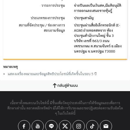
วาระการประชุม
จ่ายปันผลเป็นเงินสด,มีมติอนุมัติ
การออกและเสนอขายหุ้นกู้
ประเภทของการประชุม
ประชุมสามัญ
สถานที่จัดประชุม / ช่องทางการ
ประชุมผ่านสื่ออิเล็กทรอนิกส์ (E-
สอบถามข้อมูล
AGM) ถ่ายทอดสดจาก ห้อง
ประชุมสำนักงานใหญ่ ชั้น 3
บริษัท เลขที่ 863/3 ถนน
เพชรเกษม ต.สนามจันทร์ อ.เมือง
นครปฐม จ.นครปฐม 73000
หมายเหตุ
แสดงเครื่องหมายและข้อมูลสิทธิประโยชน์ที่เกิดขึ้นในรอบ 5 ปี
กลับสู่ด้านบน
เนื้อหาทั้งหมดบนเว็บไซต์นี้ มีขึ้นเพื่อวัตถุประสงค์ในการให้ข้อมูลและเพื่อการ
ศึกษาเท่านั้น ตลาดหลักทรัพย์ฯ มิได้ให้การรับรองและขอปฏิเสธต่อความรับผิดใด
ๆ ในเว็บไซต์นี้