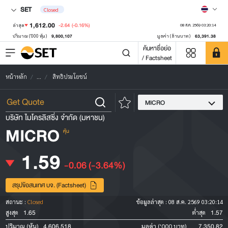
SET
Closed
1,612.00
-2.64
(-0.16%)
ล่าสุด
08 ส.ค. 2569 03:20:14
9,800,107
63,391.38
ปริมาณ ('000 หุ้น)
มูลค่า (ล้านบาท)
ค้นหาชื่อย่อ
/ Factsheet
หน้าหลัก
...
สิทธิประโยชน์
MICRO
บริษัท ไมโครลิสซิ่ง จำกัด (มหาชน)
MICRO
หุ้น
1.59
-0.06
(-3.64%)
สรุปข้อสนเทศ บจ. (Factsheet)
สถานะ :
Closed
ข้อมูลล่าสุด :
08 ส.ค. 2569 03:20:14
1.65
1.57
สูงสุด
ต่ำสุด
4,606,518
7,350.82
ปริมาณ (หุ้น)
มูลค่า ('000 บาท)