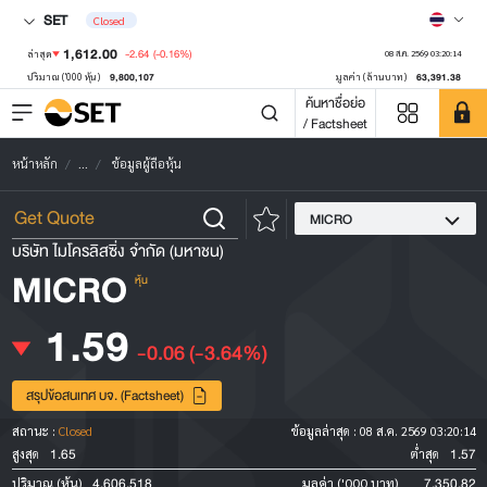
SET
Closed
1,612.00
-2.64
(-0.16%)
ล่าสุด
08 ส.ค. 2569 03:20:14
9,800,107
63,391.38
ปริมาณ ('000 หุ้น)
มูลค่า (ล้านบาท)
ค้นหาชื่อย่อ
/ Factsheet
หน้าหลัก
...
ข้อมูลผู้ถือหุ้น
MICRO
บริษัท ไมโครลิสซิ่ง จำกัด (มหาชน)
MICRO
หุ้น
1.59
-0.06
(-3.64%)
สรุปข้อสนเทศ บจ. (Factsheet)
สถานะ :
Closed
ข้อมูลล่าสุด :
08 ส.ค. 2569 03:20:14
1.65
1.57
สูงสุด
ต่ำสุด
4,606,518
7,350.82
ปริมาณ (หุ้น)
มูลค่า ('000 บาท)