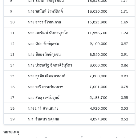
8
นาง วรรณา อัชญาวัฒน์
16,548,000
1.77
9
นาง รสนันท์ ยิ่งทวีศักดิ์
16,030,000
1.71
10
นาย อาธร จิโรธนภาส
15,825,900
1.69
11
นาย ภควัฒน์ นันทะจุราโภ
11,558,700
1.24
12
นาย นิปก รักษ์กุลชน
9,100,000
0.97
13
นาย ชัยยง รักษ์กุลชน
8,540,000
0.91
14
นาย ประเสริฐ จิตตาศิรินุวัตร
8,000,000
0.86
15
นาย สุรชัย เติมคุนานนท์
7,800,000
0.83
16
นาย ระวี อารยวัฒนเวช
7,001,000
0.75
17
นาย สินธุ เวศย์วรุตม์
5,183,700
0.55
18
นาง มาลี ช่างเสนาะ
4,920,000
0.53
19
น.ส. จินตนา ผดุงผล
4,897,900
0.52
หมายเหตุ