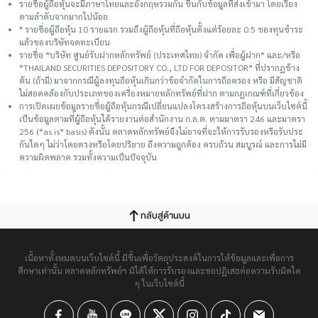
รายชื่อผู้ถือหุ้นจะมีภาษาไทยและอังกฤษรวมกัน ขึ้นกับข้อมูลที่ส่งเข้ามา โดยเรียง
ตามลำดับจากมากไปน้อย
* รายชื่อผู้ถือหุ้น 10 รายแรก รวมถึงผู้ถือหุ้นที่ถือหุ้นตั้งแต่ร้อยละ 0.5 ของทุนชําระ
แล้วของบริษัทจดทะเบียน
รายชื่อ “บริษัท ศูนย์รับฝากหลักทรัพย์ (ประเทศไทย) จำกัด เพื่อผู้ฝาก” และ/หรือ
“THAILAND SECURITIES DEPOSITORY CO., LTD FOR DEPOSITOR” ที่ปรากฏข้าง
ต้น (ถ้ามี) มาจากกรณีผู้ลงทุนถือหุ้นเกินกว่าข้อจำกัดในการถือครอง หรือ มีสัญชาติ
ไม่สอดคล้องกับประเภทของเครื่องหมายหลักทรัพย์ที่ฝาก ตามกฎเกณฑ์ที่เกี่ยวข้อง
การเปิดเผยข้อมูลรายชื่อผู้ถือหุ้นกรณีเปลี่ยนแปลงโครงสร้างการถือหุ้นบนเว็บไซต์นี้
เป็นข้อมูลตามที่ผู้ถือหุ้นได้รายงานต่อสำนักงาน ก.ล.ต. ตามมาตรา 246 และมาตรา
256 (“as is” basis) ดังนั้น ตลาดหลักทรัพย์จึงไม่อาจที่จะให้การรับรองหรือรับประ
กันใดๆ ไม่ว่าโดยตรงหรือโดยปริยาย ถึงความถูกต้อง ครบถ้วน สมบูรณ์ และการไม่มี
ความผิดพลาด รวมทั้งความเป็นปัจจุบัน
กลับสู่ด้านบน
เนื้อหาทั้งหมดบนเว็บไซต์นี้ มีขึ้นเพื่อวัตถุประสงค์ในการให้ข้อมูลและเพื่อการ
ศึกษาเท่านั้น ตลาดหลักทรัพย์ฯ มิได้ให้การรับรองและขอปฏิเสธต่อความรับผิดใด
ๆ ในเว็บไซต์นี้