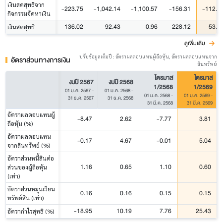
เงินสดสุทธิจาก
-223.75
-1,042.14
-1,100.57
-156.31
-112.9
กิจกรรมจัดหาเงิน
136.02
92.43
0.96
228.12
53.8
เงินสดสุทธิ
ดูเพิ่มเติม
ปรับข้อมูลเต็มปี : อัตราผลตอบแทนผู้ถือหุ้น, อัตราผลตอบแทนจาก
อัตราส่วนทางการเงิน
สินทรัพย์
ไตรมาส
ไตรมาส
งบปี 2567
งบปี 2568
1/2568
1/2569
01 ม.ค. 2567
-
01 ม.ค. 2568
-
01 ม.ค. 2568
-
01 ม.ค. 2569
-
31 ธ.ค. 2567
31 ธ.ค. 2568
31 มี.ค. 2568
31 มี.ค. 2569
อัตราผลตอบแทนผู้
-8.47
2.62
-7.77
3.81
ถือหุ้น (%)
อัตราผลตอบแทน
-0.17
4.67
-0.01
5.04
จากสินทรัพย์ (%)
อัตราส่วนหนี้สินต่อ
1.16
0.65
1.10
0.60
ส่วนของผู้ถือหุ้น
(เท่า)
อัตราส่วนหมุนเวียน
0.16
0.16
0.15
0.15
ทรัพย์สิน (เท่า)
-18.95
10.19
7.76
25.43
อัตรากำไรสุทธิ (%)