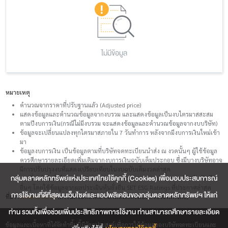
ไม่มีข้อมูล
หมายเหตุ
คำนวณจากราคาที่ปรับฐานแล้ว (Adjusted price)
แสดงข้อมูลและคำนวณข้อมูลจากงบรวม และแสดงข้อมูลเป็นงบไตรมาสสะสม
ตามปีงบการเงิน(กรณีไม่มีงบรวม จะแสดงข้อมูลและคำนวณข้อมูลจากงบบริษัท)
ข้อมูลจะเปลี่ยนแปลงทุกไตรมาสภายใน 7 วันทำการ หลังจากมีงบการเงินใหม่เข้า
มา
ข้อมูลงบการเงิน เป็นข้อมูลตามที่บริษัทจดทะเบียนนำส่ง ณ งวดนั้นๆ ผู้ใช้ข้อมูล
ควรศึกษารายละเอียดเพิ่มเติมจากงบการเงินฉบับเต็มประกอบ ซึ่งมีบางบริษัทอาจ
มีการปรับปรุงงบที่แสดงเปรียบเทียบในงบฉบับเต็มงวดล่าสุด
กลุ่มตลาดหลักทรัพย์แห่งประเทศไทยใช้คุกกี้ (Cookies) เพื่อมอบประสบการณ์
รายชื่อบริษัทที่เป็นองค์ประกอบของ SETESG Index จะประกาศพร้อมกับดัชนี
อื่นๆ โดยใช้ข้อมูลจากผลประเมินหุ้นยั่งยืน SET ESG Ratings ที่ประกาศล่าสุด
การใช้งานที่ดีที่สุดบนเว็บไซต์และแอปพลิเคชันของกลุ่มตลาดหลักทรัพย์ฯ ให้แก่
ที่มา :
www.set.or.th
(สงวนลิขสิทธิ์โดย ตลาดหลักทรัพย์แห่งประเทศไทย)
ท่าน รวมทั้งเพื่อช่วยเพิ่มประสิทธิภาพการใช้งาน ท่านสามารถศึกษารายละเอียด
ข้อมูลและเนื้อหาที่ได้จัดทำขึ้นนี้มีวัตถุประสงค์เพื่อการให้ข้อมูลของบริษัทจดทะเบียนและ