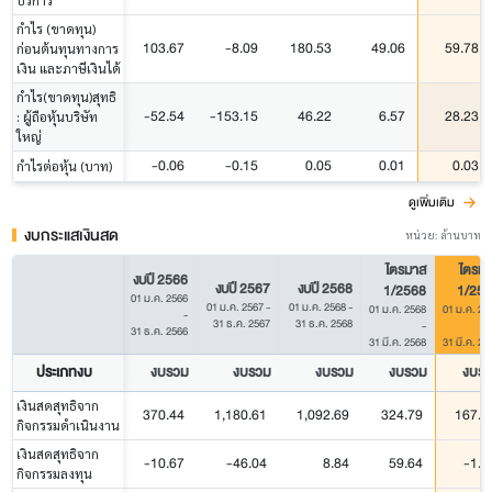
บริการ
กำไร (ขาดทุน)
103.67
-8.09
180.53
49.06
59.78
ก่อนต้นทุนทางการ
เงิน และภาษีเงินได้
กำไร(ขาดทุน)สุทธิ
-52.54
-153.15
46.22
6.57
28.23
: ผู้ถือหุ้นบริษัท
ใหญ่
-0.06
-0.15
0.05
0.01
0.03
กำไรต่อหุ้น (บาท)
ดูเพิ่มเติม
งบกระแสเงินสด
หน่วย: ล้านบาท
ไตรมาส
ไตรม
งบปี 2566
งบปี 2567
งบปี 2568
1/2568
1/256
01 ม.ค. 2566
01 ม.ค. 2567
-
01 ม.ค. 2568
-
01 ม.ค. 2568
01 ม.ค. 25
-
31 ธ.ค. 2567
31 ธ.ค. 2568
-
31 ธ.ค. 2566
31 มี.ค. 2568
31 มี.ค. 25
ประเภทงบ
งบรวม
งบรวม
งบรวม
งบรวม
งบร
เงินสดสุทธิจาก
370.44
1,180.61
1,092.69
324.79
167.9
กิจกรรมดำเนินงาน
เงินสดสุทธิจาก
-10.67
-46.04
8.84
59.64
-1.1
กิจกรรมลงทุน