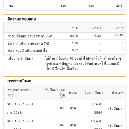
2.43
1.06
1.01
Beta
อัตราผลตอบแทน
YTD
2568
2567
-55.05
93.90
-16.33
การเปลี่ยนแปลงของราคา (%)*
-
1.70
-
อัตราเงินปันผลตอบแทน (%)
-
0.37
-
อัตราส่วนเงินปันผลต่อกำไร
นโยบายเงินปันผล
ไม่ต่ำกว่าร้อยละ 40 ของกำไรสุทธิหลังหักสำรองต่างๆ
ทุกประเภทที่กฎหมายและบริษัทกำหนดไว้ในแต่ละปี
(โดยมีเงื่อนไขเพิ่มเติม)
การจ่ายปันผล
รอบผลประกอบ
เงินปันผล (ต่อ
หน่วย
วันจ่ายปันผล
ประเภท
การ
หุ้น)
01 ม.ค. 2568 - 31
22 พ.ค.
0.03
บาท
เงินปันผล
ธ.ค. 2568
2569
01 ม.ค. 2565 - 31
18 พ.ค.
0.04
บาท
เงินปันผล