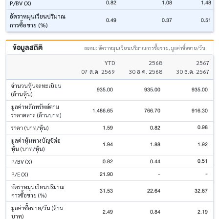
0.82
1.08
1.48
P/BV (X)
อัตราหมุนเวียนปริมาณ
0.49
0.37
0.51
การซื้อขาย (%)
ข้อมูลสถิติ
สะสม: อัตราหมุนเวียนปริมาณการซื้อขาย, มูลค่าซื้อขาย/วัน
YTD
2568
2567
07 ส.ค. 2569
30 ธ.ค. 2568
30 ธ.ค. 2567
จำนวนหุ้นจดทะเบียน
935.00
935.00
935.00
(ล้านหุ้น)
มูลค่าหลักทรัพย์ตาม
1,486.65
766.70
916.30
ราคาตลาด (ล้านบาท)
0.98
1.59
0.82
ราคา (บาท/หุ้น)
มูลค่าหุ้นทางบัญชีต่อ
1.94
1.88
1.92
หุ้น (บาท/หุ้น)
0.51
0.82
0.44
P/BV (X)
-
21.90
-
P/E (X)
อัตราหมุนเวียนปริมาณ
31.53
22.64
32.67
การซื้อขาย (%)
มูลค่าซื้อขาย/วัน (ล้าน
2.49
0.84
2.19
บาท)