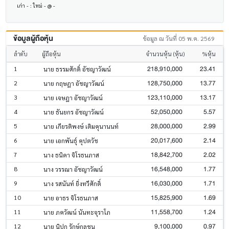
เก่า - : ใหม่ - @ -
ข้อมูลผู้ถือหุ้น
ข้อมูล ณ วันที่ 05 พ.ค. 2569
ลำดับ
ผู้ถือหุ้น
จำนวนหุ้น (หุ้น)
%หุ้น
218,910,000
23.41
1
นาย ธรรมศักดิ์ อัชญาวัฒน์
128,750,000
13.77
2
นาย กฤษฎา อัชญาวัฒน์
123,110,000
13.17
3
นาย เจษฎา อัชญาวัฒน์
52,050,000
5.57
4
นาย ธันยกร อัชญาวัฒน์
28,000,000
2.99
5
นาย เกียรติพงษ์ เติมคุนานนท์
20,017,600
2.14
6
นาย เอกพันธุ์ คุปตวัช
18,842,700
2.02
7
นาง ธนิดา จิโรธนภาส
16,548,000
1.77
8
นาง วรรณา อัชญาวัฒน์
16,030,000
1.71
9
นาง รสนันท์ ยิ่งทวีศักดิ์
15,825,900
1.69
10
นาย อาธร จิโรธนภาส
11,558,700
1.24
11
นาย ภควัฒน์ นันทะจุราโภ
9,100,000
0.97
12
นาย นิปก รักษ์กุลชน