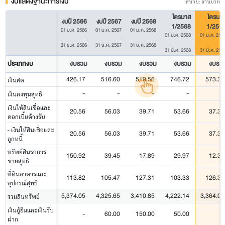
งบแสดงฐานะการเงิน
หน่วย: ล้านบาท
ไตรมาส
ไตรมา
งบปี 2566
งบปี 2567
งบปี 2568
1/2568
1/256
01 ม.ค. 2566
01 ม.ค. 2567
01 ม.ค. 2568
01 ม.ค. 2568
01 ม.ค. 256
-
-
-
-
31 ธ.ค. 2566
31 ธ.ค. 2567
31 ธ.ค. 2568
31 มี.ค. 2568
31 มี.ค. 256
ประเภทงบ
งบรวม
งบรวม
งบรวม
งบรวม
งบรว
426.17
516.60
519.56
746.72
573.37
เงินสด
-
-
-
-
-
เงินลงทุนสุทธิ
เงินให้สินเชื่อและ
20.56
56.03
39.71
53.66
37.35
ดอกเบี้ยค้างรับ
- เงินให้สินเชื่อและ
20.56
56.03
39.71
53.66
37.35
ลูกหนี้
ทรัพย์สินรอการ
150.92
39.45
17.89
29.97
12.30
ขายสุทธิ
ที่ดินอาคารและ
113.82
105.47
127.31
103.33
126.38
อุปกรณ์สุทธิ
5,374.05
4,325.65
3,410.85
4,222.14
3,364.06
รวมสินทรัพย์
เงินกู้ยืมและเงินรับ
-
60.00
150.00
50.00
-
ฝาก