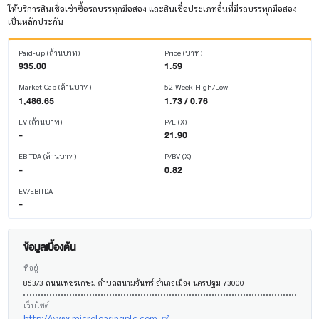
ให้บริการสินเชื่อเช่าซื้อรถบรรทุกมือสอง และสินเชื่อประเภทอื่นที่มีรถบรรทุกมือสอง
เป็นหลักประกัน
Paid-up (ล้านบาท)
Price (บาท)
935.00
1.59
Market Cap (ล้านบาท)
52 Week High/Low
1,486.65
1.73 / 0.76
EV (ล้านบาท)
P/E (X)
-
21.90
EBITDA (ล้านบาท)
P/BV (X)
-
0.82
EV/EBITDA
-
ข้อมูลเบื้องต้น
ที่อยู่
863/3 ถนนเพชรเกษม ตำบลสนามจันทร์ อำเภอเมือง นครปฐม 73000
เว็บไซต์
http://www.microleasingplc.com