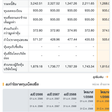
3,242.51
2,327.52
1,347.26
2,211.65
1,268.01
รวมหนี้สิน
935.00
935.00
935.00
935.00
935.00
ทุนจดทะเบียน
ทุนที่ออกและชำระ
935.00
935.00
935.00
935.00
935.00
เต็มมูลค่า
ส่วนเกิน(ต่ำ
372.80
372.80
374.95
372.80
374.95
กว่า)มูลค่าหุ้น
571.37
428.96
477.44
435.53
505.67
กำไร(ขาดทุน)สะสม
-
-
-
-
-
หุ้นทุนรับซื้อคืน
หุ้นที่ถือโดยบริษัท
-
-
-
-
-
ย่อย
ส่วนของผู้ถือหุ้น
1,879.18
1,736.77
1,787.39
1,743.34
1,815.62
บริษัทใหญ่
ดูเพิ่มเติม
งบกำไรขาดทุนเบ็ดเสร็จ
หน่วย: ล้านบาท
ไตรมาส
ไตรมาส
งบปี 2566
งบปี 2567
งบปี 2568
1/2568
1/2569
01 ม.ค. 2566
01 ม.ค. 2567
01 ม.ค. 2568
01 ม.ค. 2568
01 ม.ค. 2569
-
-
-
-
-
31 ธ.ค. 2566
31 ธ.ค. 2567
31 ธ.ค. 2568
31 มี.ค. 2568
31 มี.ค. 2569