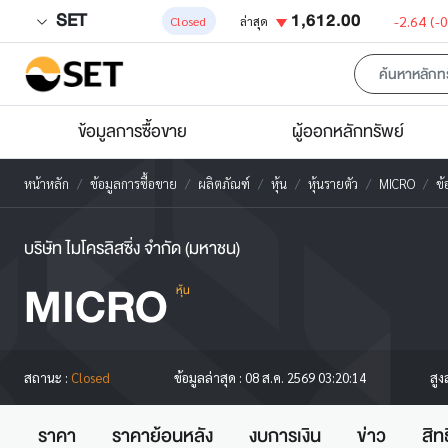
SET
1,612.00
-2.64
(-
Closed
ล่าสุด
ข้อมูลการซื้อขาย
ผู้ออกหลักทรัพย์
หน้าหลัก
ข้อมูลการซื้อขาย
ผลิตภัณฑ์
หุ้น
หุ้นรายตัว
MICRO
ข้
บริษัท ไมโครลิสซิ่ง จำกัด (มหาชน)
MICRO
หุ้น
สูง
สถานะ :
Closed
ข้อมูลล่าสุด :
08 ส.ค. 2569 03:20:14
ราคา
ราคาย้อนหลัง
งบการเงิน
ข่าว
สิท