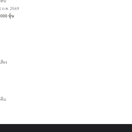
อคืน
31 ก.ค. 2569
000 หุ้น
เสียง
อคืน