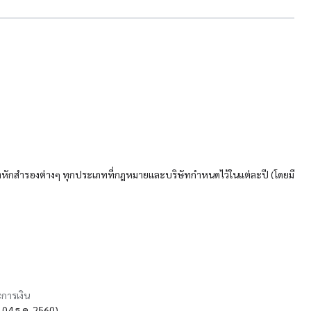
ลังหักสำรองต่างๆ ทุกประเภทที่กฎหมายและบริษัทกำหนดไว้ในแต่ละปี (โดยมี
การเงิน
้น 04 ธ.ค. 2560)