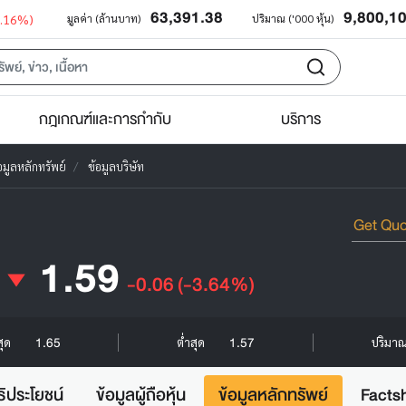
63,391.38
9,800,1
0.16%)
มูลค่า (ล้านบาท)
ปริมาณ ('000 หุ้น)
กฎเกณฑ์และการกำกับ
บริการ
อมูลหลักทรัพย์
ข้อมูลบริษัท
1.59
-0.06
(-3.64%)
1.65
1.57
สุด
ต่ำสุด
ปริมาณ 
ธิประโยชน์
ข้อมูลผู้ถือหุ้น
ข้อมูลหลักทรัพย์
Facts