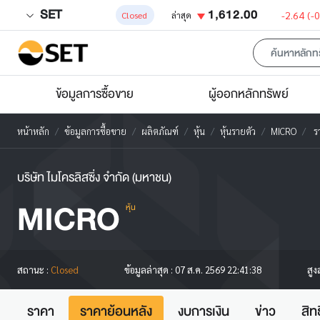
SET
1,612.00
-2.64
(-
Closed
ล่าสุด
ข้อมูลการซื้อขาย
ผู้ออกหลักทรัพย์
หน้าหลัก
ข้อมูลการซื้อขาย
ผลิตภัณฑ์
หุ้น
หุ้นรายตัว
MICRO
ร
บริษัท ไมโครลิสซิ่ง จำกัด (มหาชน)
MICRO
หุ้น
สูง
สถานะ :
Closed
ข้อมูลล่าสุด :
07 ส.ค. 2569 22:41:38
ราคา
ราคาย้อนหลัง
งบการเงิน
ข่าว
สิท