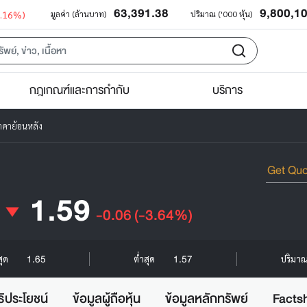
63,391.38
9,800,1
0.16%)
มูลค่า (ล้านบาท)
ปริมาณ ('000 หุ้น)
กฎเกณฑ์และการกำกับ
บริการ
าคาย้อนหลัง
1.59
-0.06
(-3.64%)
1.65
1.57
สุด
ต่ำสุด
ปริมาณ 
ธิประโยชน์
ข้อมูลผู้ถือหุ้น
ข้อมูลหลักทรัพย์
Facts