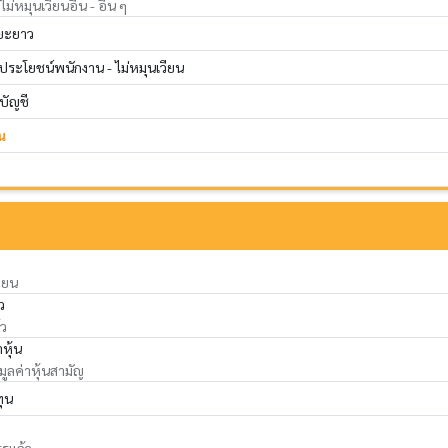
ม่หมุนเวียนอื่น - อื่น ๆ
ยะยาว
ระโยชน์พนักงาน - ไม่หมุนเวียน
ดบัญชี
น
ียน
ว
้ว
าหุ้น
 มูลค่าหุ้นสามัญ
ทุน