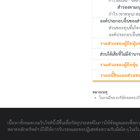
กำไรสะสม - จัดส
สำรองตามก
กำไร (ขาดทุน) สะส
องค์ประกอบอื่นของส่ว
ส่วนของทุนที่เกิ
องค์ประกอบอื่นของ
รวมส่วนของผู้ถือหุ้น
ส่วนได้เสียที่ไม่มีอำน
รวมส่วนของผู้ถือหุ้น
รวมหนี้สินและส่วนของ
หมายเหตุ
ในกรณีของบริษัทจดทะเบี
เนื้อหาทั้งหมดบนเว็บไซต์นี้ มีขึ้นเพื่อวัตถุประสงค์ในการให้ข้อมูลและเพื่อก
ตลาดหลักทรัพย์ฯ มิได้ให้การรับรองและขอปฏิเสธต่อความรับผิดใด ๆ ในเว็บไ