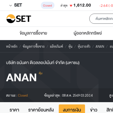
SET
1,612.00
-2.64
(-
Closed
ล่าสุด
ข้อมูลการซื้อขาย
ผู้ออกหลักทรัพย์
หน้าหลัก
ข้อมูลการซื้อขาย
ผลิตภัณฑ์
หุ้น
หุ้นรายตัว
ANAN
งบ
บริษัท อนันดา ดีเวลลอปเม้นท์ จำกัด (มหาชน)
ANAN
หุ้น
สู
สถานะ :
Closed
ข้อมูลล่าสุด :
08 ส.ค. 2569 03:20:14
ราคา
ราคาย้อนหลัง
งบการเงิน
ข่าว
สิท