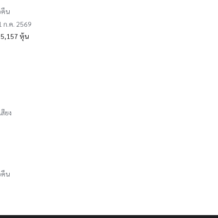
อคืน
31 ก.ค. 2569
5,157 หุ้น
เสียง
อคืน