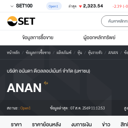
SET100
2,323.54
-2.39
(-
Open1
ล่าสุด
ข้อมูลการซื้อขาย
ผู้ออกหลักทรัพย์
หน้าหลัก
ข้อมูลการซื้อขาย
ผลิตภัณฑ์
หุ้น
หุ้นรายตัว
ANAN
ข้
บริษัท อนันดา ดีเวลลอปเม้นท์ จำกัด (มหาชน)
ANAN
หุ้น
สู
สถานะ :
Open1
ข้อมูลล่าสุด :
07 ส.ค. 2569 11:12:53
ราคา
ราคาย้อนหลัง
งบการเงิน
ข่าว
สิท