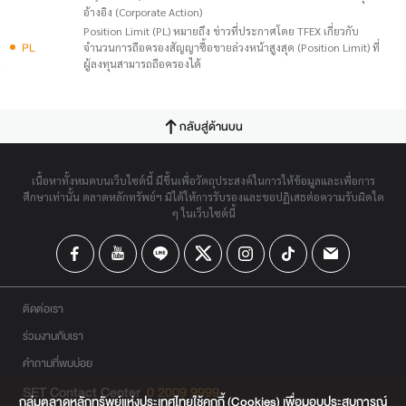
อ้างอิง (Corporate Action)
Position Limit (PL) หมายถึง ข่าวที่ประกาศโดย TFEX เกี่ยวกับ
PL
จำนวนการถือครองสัญญาซื้อขายล่วงหน้าสูงสุด (Position Limit) ที่
ผู้ลงทุนสามารถถือครองได้
กลับสู่ด้านบน
เนื้อหาทั้งหมดบนเว็บไซต์นี้ มีขึ้นเพื่อวัตถุประสงค์ในการให้ข้อมูลและเพื่อการ
ศึกษาเท่านั้น ตลาดหลักทรัพย์ฯ มิได้ให้การรับรองและขอปฏิเสธต่อความรับผิดใด
ๆ ในเว็บไซต์นี้
ติดต่อเรา
ร่วมงานกับเรา
คำถามที่พบบ่อย
SET Contact Center
0 2009 9999
กลุ่มตลาดหลักทรัพย์แห่งประเทศไทยใช้คุกกี้ (Cookies) เพื่อมอบประสบการณ์