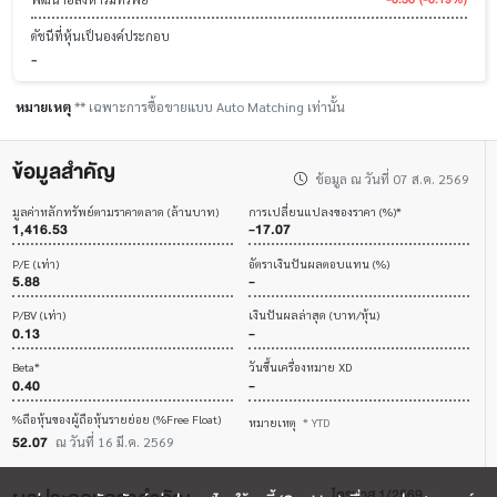
ดัชนีที่หุ้นเป็นองค์ประกอบ
-
หมายเหตุ
** เฉพาะการซื้อขายแบบ Auto Matching เท่านั้น
ข้อมูลสำคัญ
ข้อมูล ณ วันที่ 07 ส.ค. 2569
มูลค่าหลักทรัพย์ตามราคาตลาด (ล้านบาท)
การเปลี่ยนแปลงของราคา (%)*
1,416.53
-17.07
P/E (เท่า)
อัตราเงินปันผลตอบแทน (%)
5.88
-
P/BV (เท่า)
เงินปันผลล่าสุด (บาท/หุ้น)
0.13
-
Beta*
วันขึ้นเครื่องหมาย XD
0.40
-
%ถือหุ้นของผู้ถือหุ้นรายย่อย (%Free Float)
หมายเหตุ
* YTD
52.07
ณ วันที่ 16 มี.ค. 2569
ไตรมาส 1/2569