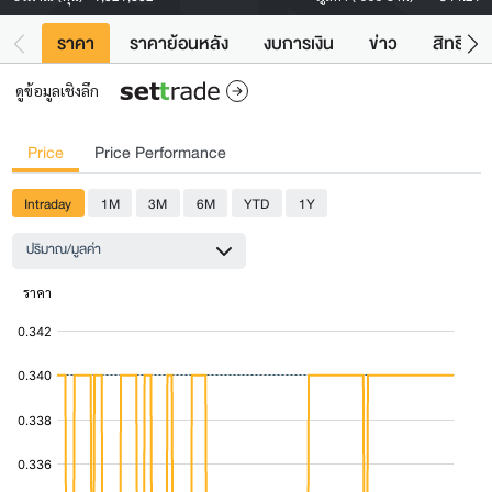
ราคา
ราคาย้อนหลัง
งบการเงิน
ข่าว
สิทธิประ
ดูข้อมูลเชิงลึก
Price
Price Performance
Intraday
1M
3M
6M
YTD
1Y
ปริมาณ/มูลค่า