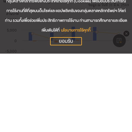
ผลประกอบการสำคัญ
กลุ่มตลาดหลักทรัพย์แห่งประเทศไทยใช้คุกกี้ (Cookies) เพื่อมอบประสบการณ์
ข้อมูล ณ วันที่ 31 มี.ค. 2569
การใช้งานที่ดีที่สุดบนเว็บไซต์และแอปพลิเคชันของกลุ่มตลาดหลักทรัพย์ฯ ให้แก่
ท่าน รวมทั้งเพื่อช่วยเพิ่มประสิทธิภาพการใช้งาน ท่านสามารถศึกษารายละเอียด
เพิ่มเติมได้ที่
นโยบายการใช้คุกกี้
ยอมรับ
1,293.45
รายได้รวม (ล้านบาท)
-71.78
กำไรสุทธิ (ล้านบาท)
-5.06
อัตรากำไรสุทธิ (%)