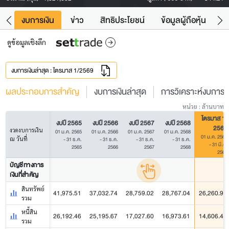
ัง
งบการเงิน
ข่าว
สิทธิประโยชน์
ข้อมูลผู้ถือหุ้น
ข
ดูข้อมูลเชิงลึก
งบการเงินล่าสุด : ไตรมาส 1/2569
ผลประกอบการสำคัญ
งบการเงินล่าสุด
การวิเคราะห์งบการเง
หน่วย : ล้านบาท
ไตรมาส 1/
งบปี 2565
งบปี 2566
งบปี 2567
งบปี 2568
2569
งวดงบการเงิน
01 ม.ค. 2565
01 ม.ค. 2566
01 ม.ค. 2567
01 ม.ค. 2568
01 ม.ค. 2569
ณ วันที่
- 31 ธ.ค.
- 31 ธ.ค.
- 31 ธ.ค.
- 31 ธ.ค.
- 31 มี.ค.
2565
2566
2567
2568
2569
บัญชีทางการ
เงินที่สำคัญ
สินทรัพย์
41,975.51
37,032.74
28,759.02
28,767.04
26,260.99
รวม
หนี้สิน
26,192.46
25,195.67
17,027.60
16,973.61
14,606.41
รวม