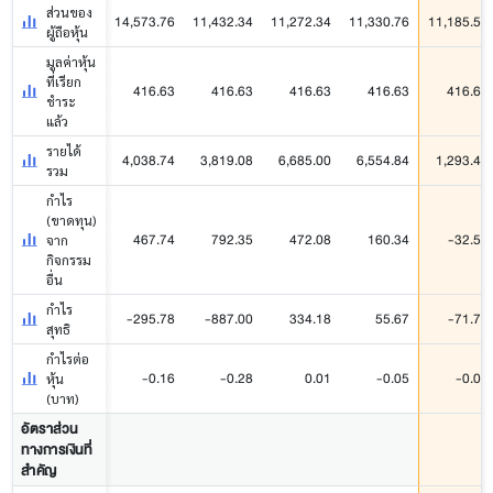
ส่วนของ
14,573.76
11,432.34
11,272.34
11,330.76
11,185.57
ผู้ถือหุ้น
มูลค่าหุ้น
ที่เรียก
416.63
416.63
416.63
416.63
416.63
ชำระ
แล้ว
รายได้
4,038.74
3,819.08
6,685.00
6,554.84
1,293.45
รวม
กำไร
(ขาดทุน)
467.74
792.35
472.08
160.34
-32.58
จาก
กิจกรรม
อื่น
กำไร
-295.78
-887.00
334.18
55.67
-71.78
สุทธิ
กำไรต่อ
-0.16
-0.28
0.01
-0.05
-0.03
หุ้น
(บาท)
อัตราส่วน
ทางการเงินที่
สำคัญ