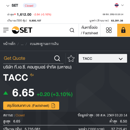
SET
Closed
1,612.00
-2.64
(-0.16%)
ล่าสุด
08 ส.ค. 2569 03:20:14
9,800,107
63,391.38
ปริมาณ ('000 หุ้น)
มูลค่า (ล้านบาท)
ค้นหาชื่อย่อ
/ Factsheet
หน้าหลัก
...
งบแสดงฐานะการเงิน
TACC
บริษัท ที.เอ.ซี. คอนซูเมอร์ จำกัด (มหาชน)
TACC
หุ้น
6.65
+0.20
(+3.10%)
สรุปข้อสนเทศ บจ. (Factsheet)
สถานะ :
Closed
ข้อมูลล่าสุด :
08 ส.ค. 2569 03:20:14
6.65
6.50
สูงสุด
ต่ำสุด
5,735,081
37,715.41
ปริมาณ (หุ้น)
มูลค่า ('000 บาท)