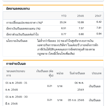
อัตราผลตอบแทน
YTD
2568
2567
6.42
25.24
10.99
การเปลี่ยนแปลงของราคา (%)*
7.81
6.51
7.57
อัตราเงินปันผลตอบแทน (%)
0.94
0.77
0.80
อัตราส่วนเงินปันผลต่อกำไร
นโยบายเงินปันผล
ไม่ต่ำกว่าร้อยละ 30 ของกำไรสุทธิจากงบการเงิน
เฉพาะกิจการของบริษัทฯ ในแต่ละปี ภายหลังการหัก
ภาษีเงินได้นิติบุคคลและการจัดสรรทุนสำรองตาม
กฎหมาย (โดยมีเงื่อนไขเพิ่มเติม)
การจ่ายปันผล
รอบผลประกอบ
เงินปันผล (ต่อ
หน่วย
วันจ่ายปันผล
ประเภท
การ
หุ้น)
01 ม.ค. 2568 - 31
06 พ.ค.
0.21
บาท
เงินปันผล
ธ.ค. 2568
2569
01 ม.ค. 2568 - 30
0.21
บาท
05 ก.ย. 2568
เงินปันผล
มิ.ย. 2568