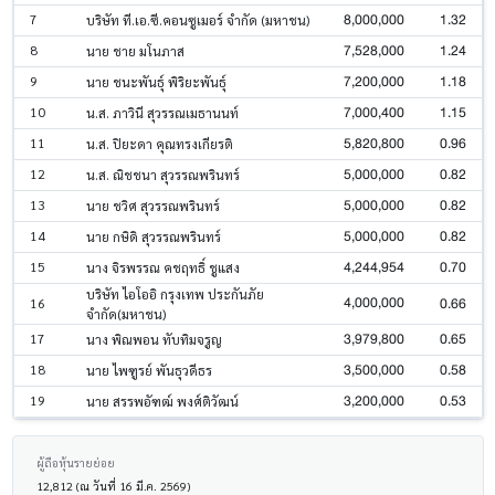
8,000,000
1.32
7
บริษัท ที.เอ.ซี.คอนซูเมอร์ จำกัด (มหาชน)
7,528,000
1.24
8
นาย ชาย มโนภาส
7,200,000
1.18
9
นาย ชนะพันธุ์ พิริยะพันธุ์
7,000,400
1.15
10
น.ส. ภาวินี สุวรรณเมธานนท์
5,820,800
0.96
11
น.ส. ปิยะดา คุณทรงเกียรติ
5,000,000
0.82
12
น.ส. ณิชชนา สุวรรณพรินทร์
5,000,000
0.82
13
นาย ชวิศ สุวรรณพรินทร์
5,000,000
0.82
14
นาย กษิดิ สุวรรณพรินทร์
4,244,954
0.70
15
นาง จิรพรรณ คชฤทธิ์ ชูแสง
บริษัท ไอโออิ กรุงเทพ ประกันภัย
4,000,000
0.66
16
จำกัด(มหาชน)
3,979,800
0.65
17
นาง พิณพอน ทับทิมจรูญ
3,500,000
0.58
18
นาย ไพฑูรย์ พันธุวดีธร
3,200,000
0.53
19
นาย สรรพอัฑฒ์ พงศ์ติวัฒน์
ผู้ถือหุ้นรายย่อย
12,812 (ณ วันที่ 16 มี.ค. 2569)