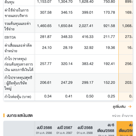
1,153.07
1,304.70
1,628.40
750.80
899.0
ต้นทุน
ค่าใช้จ่ายในการ
307.58
346.15
399.01
170.78
169.5
ขายและบริหาร
รวมต้นทุนและค่า
1,460.65
1,650.84
2,027.41
921.58
1,068.5
ใช้จ่าย
281.87
348.33
416.33
211.77
273.8
EBITDA
ค่าเสื่อมและค่าตัด
24.10
28.19
32.92
19.36
16.8
จำหน่าย
กำไร (ขาดทุน)
257.77
320.14
383.42
192.41
256.9
ก่อนต้นทุนทางการ
เงิน และภาษีเงินได้
กำไร(ขาดทุน)สุทธิ
206.61
247.29
299.17
152.20
203.9
: ผู้ถือหุ้นบริษัท
ใหญ่
0.34
0.41
0.50
0.25
0.3
กำไรต่อหุ้น (บาท)
ดูเพิ่มเติม
งบกระแสเงินสด
หน่วย: ล้านบาท
งบ 6
งบ 6
งบปี 2566
งบปี 2567
งบปี 2568
เดือน/2568
เดือน/2569
01 ม.ค. 2566
01 ม.ค. 2567
01 ม.ค. 2568
01 ม.ค. 2568
01 ม.ค. 2569