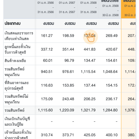
เดือน/2568
เดือน/256
01 ม.ค. 2566
01 ม.ค. 2567
01 ม.ค. 2568
01 ม.ค. 2568
01 ม.ค. 25
-
-
-
-
31 ธ.ค. 2566
31 ธ.ค. 2567
31 ธ.ค. 2568
30 มิ.ย. 2568
30 มิ.ย. 25
ประเภทงบ
งบรวม
งบรวม
งบรวม
งบรวม
งบรว
เงินสดและรายการ
161.27
198.59
137.04
269.49
207.0
เทียบเท่าเงินสด
ลูกหนี้และตั๋วเงิน
337.12
351.44
441.83
420.67
448.1
รับการค้าสุทธิ
60.01
96.79
134.47
154.61
109.9
สินค้าคงเหลือ
รวมสินทรัพย์
940.51
976.61
1,115.54
1,048.64
1,114.6
หมุนเวียน
ที่ดินอาคารและ
116.63
153.85
137.44
154.15
172.6
อุปกรณ์สุทธิ
รวมสินทรัพย์ไม่
175.09
243.48
206.25
236.17
264.8
หมุนเวียน
1,115.60
1,220.09
1,321.79
1,284.80
1,379.4
รวมสินทรัพย์
เงินเบิกเกินบัญชี
-
-
-
-
และเงินกู้ยืม
เจ้าหนี้และตั๋วเงิน
310.74
373.71
425.05
400.10
380.7
จ่ายการค้าสุทธิ