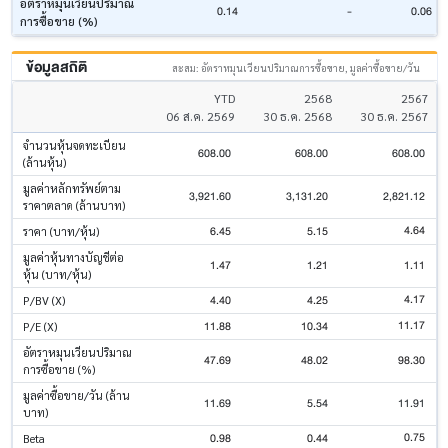
อัตราหมุนเวียนปริมาณ
0.14
-
0.06
การซื้อขาย (%)
ข้อมูลสถิติ
สะสม: อัตราหมุนเวียนปริมาณการซื้อขาย, มูลค่าซื้อขาย/วัน
YTD
2568
2567
06 ส.ค. 2569
30 ธ.ค. 2568
30 ธ.ค. 2567
จำนวนหุ้นจดทะเบียน
608.00
608.00
608.00
(ล้านหุ้น)
มูลค่าหลักทรัพย์ตาม
3,921.60
3,131.20
2,821.12
ราคาตลาด (ล้านบาท)
4.64
6.45
5.15
ราคา (บาท/หุ้น)
มูลค่าหุ้นทางบัญชีต่อ
1.47
1.21
1.11
หุ้น (บาท/หุ้น)
4.17
4.40
4.25
P/BV (X)
11.17
11.88
10.34
P/E (X)
อัตราหมุนเวียนปริมาณ
47.69
48.02
98.30
การซื้อขาย (%)
มูลค่าซื้อขาย/วัน (ล้าน
11.69
5.54
11.91
บาท)
0.75
0.98
0.44
Beta