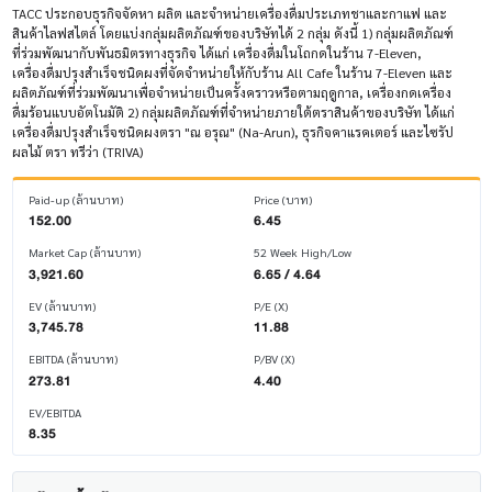
TACC ประกอบธุรกิจจัดหา ผลิต และจำหน่ายเครื่องดื่มประเภทชาและกาแฟ และ
สินค้าไลฟสไตล์ โดยแบ่งกลุ่มผลิตภัณฑ์ของบริษัทได้ 2 กลุ่ม ดังนี้ 1) กลุ่มผลิตภัณฑ์
ที่ร่วมพัฒนากับพันธมิตรทางธุรกิจ ได้แก่ เครื่องดื่มในโถกดในร้าน 7-Eleven,
เครื่องดื่มปรุงสำเร็จชนิดผงที่จัดจำหน่ายให้กับร้าน All Cafe ในร้าน 7-Eleven และ
ผลิตภัณฑ์ที่ร่วมพัฒนาเพื่อจำหน่ายเป็นครั้งคราวหรือตามฤดูกาล, เครื่องกดเครื่อง
ดื่มร้อนแบบอัตโนมัติ 2) กลุ่มผลิตภัณฑ์ที่จำหน่ายภายใต้ตราสินค้าของบริษัท ได้แก่
เครื่องดื่มปรุงสำเร็จชนิดผงตรา "ณ อรุณ" (Na-Arun), ธุรกิจคาแรคเตอร์ และไซรัป
ผลไม้ ตรา ทรีว่า (TRIVA)
Paid-up (ล้านบาท)
Price (บาท)
152.00
6.45
Market Cap (ล้านบาท)
52 Week High/Low
3,921.60
6.65 / 4.64
EV (ล้านบาท)
P/E (X)
3,745.78
11.88
EBITDA (ล้านบาท)
P/BV (X)
273.81
4.40
EV/EBITDA
8.35