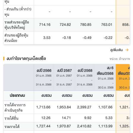
หุ้น
- ส่วนเกิน (ต่ำกว่า)
-
-
-
-
ทุน
รวมส่วนของผู้ถือ
714.16
724.82
780.85
763.01
858.8
หุ้นบริษัทใหญ่
ส่วนของผู้ถือหุ้น
3.53
-0.18
-0.49
-0.22
-0.5
ส่วนน้อย
ดูเพิ่มเติม
งบกำไรขาดทุนเบ็ดเสร็จ
หน่วย: ล้านบาท
งบ 6
งบ 
งบปี 2566
งบปี 2567
งบปี 2568
เดือน/2568
เดือน/256
01 ม.ค. 2566
01 ม.ค. 2567
01 ม.ค. 2568
01 ม.ค. 2568
01 ม.ค. 25
-
-
-
-
31 ธ.ค. 2566
31 ธ.ค. 2567
31 ธ.ค. 2568
30 มิ.ย. 2568
30 มิ.ย. 25
ประเภทงบ
งบรวม
งบรวม
งบรวม
งบรวม
งบรว
รายได้จากการ
1,713.66
1,953.84
2,399.27
1,107.66
1,321.4
ดำเนินธุรกิจ
12.26
14.71
9.92
5.33
3.6
รายได้อื่น
1,727.44
1,970.87
2,410.82
1,113.99
1,325.4
รวมรายได้