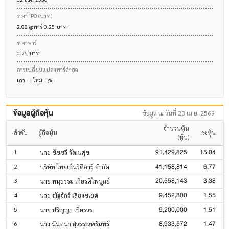
ราคา IPO (บาท)
2.88 @พาร์ 0.25 บาท
ราคาพาร์
0.25 บาท
การเปลี่ยนแปลงพาร์ล่าสุด
เก่า - : ใหม่ - @ -
ข้อมูลผู้ถือหุ้น
ข้อมูล ณ วันที่ 23 เม.ย. 2569
จำนวนหุ้น
ลำดับ
ผู้ถือหุ้น
%หุ้น
(หุ้น)
91,429,825
15.04
1
นาย ชัชชวี วัฒนสุข
41,158,814
6.77
2
บริษัท ไทยเอ็นวีดีอาร์ จำกัด
20,558,143
3.38
3
นาย ทนุธรรม เกียรติไพบูลย์
9,452,800
1.55
4
นาย ณัฐจักร์ เลียงชเยศ
9,200,000
1.51
5
นาย ปริญญา เธียรวร
8,933,572
1.47
6
นาง นันทนา สุวรรณพรินทร์