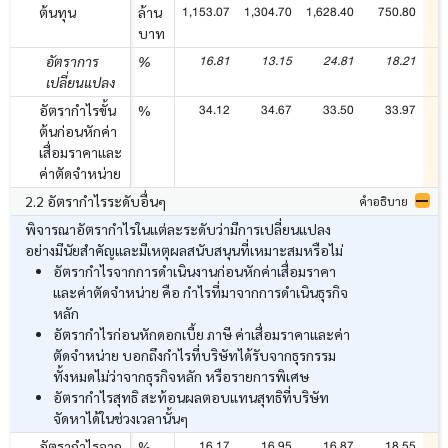
1,153.07
1,304.70
1,628.40
750.80
8
ต้นทุน
ล้าน
บาท
16.81
13.15
24.81
18.21
อัตราการ
%
เปลี่ยนแปลง
34.12
34.67
33.50
33.97
อัตรากำไรขั้น
%
ต้นก่อนหักค่า
เสื่อมราคาและ
ค่าตัดจำหน่าย
2.2 อัตรากำไรระดับอื่นๆ
คำอธิบาย
พิจารณาอัตรากำไรในแต่ละระดับว่ามีการเปลี่ยนแปลง
อย่างมีนัยสำคัญและมีเหตุผลสนับสนุนที่เหมาะสมหรือไม่
อัตรากำไรจากการดำเนินงานก่อนหักค่าเสื่อมราคา
และค่าตัดจำหน่าย คือ กำไรที่มาจากการดำเนินธุรกิจ
หลัก
อัตรากำไรก่อนหักดอกเบี้ย ภาษี ค่าเสื่อมราคาและค่า
ตัดจำหน่าย บอกถึงกำไรที่บริษัทได้รับจากธุรกรรม
ทั้งหมดไม่ว่าจากธุรกิจหลัก หรือรายการพิเศษ
อัตรากำไรสุทธิ สะท้อนผลตอบแทนสุทธิที่บริษัท
จัดหาได้ในช่วงเวลานั้นๆ
16.17
16.95
16.87
18.55
อัตรากำไรจาก
%