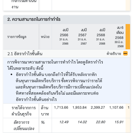
กิจกรรมดำเนิน
งาน
2. ความสามารถในการทำกำไร
งบ 6
งบปี
งบปี
งบปี
เดือน
2566
2567
2568
รายการข้อมูล
หน่วย
2568
31 ธ.ค.
31 ธ.ค.
31 ธ.ค.
30 มิ.ย.
2566
2567
2568
2568
2.1 อัตรากำไรขั้นต้น
คำอธิบาย
การพิจารณาความสามารถในการทำกำไร โดยดูอัตรากำไร
ได้ในหลายระดับ ดังนี้
อัตรากำไรขั้นต้น บอกถึงกำไรที่ได้รับหลังจากหัก
ต้นทุนการผลิตหรือบริการ ซึ่งควรพิจารณาว่ารายได้
และต้นทุนการผลิตหรือบริการมีการเปลี่ยนแปลงใน
ทิศทางที่สอดคล้องกันหรือไม่ และมีผลกระทบต่อ
อัตรากำไรขั้นต้นอย่างไร
1,713.66
1,953.84
2,399.27
1,107.66
1,3
รายได้จากการ
ล้าน
ดำเนินธุรกิจ
บาท
12.49
14.02
22.80
15.91
อัตราการ
%
เปลี่ยนแปลง