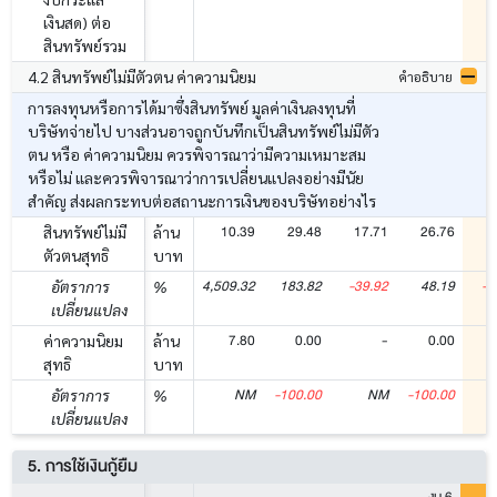
เงินสด) ต่อ
สินทรัพย์รวม
4.2 สินทรัพย์ไม่มีตัวตน ค่าความนิยม
คำอธิบาย
การลงทุนหรือการได้มาซึ่งสินทรัพย์ มูลค่าเงินลงทุนที่
บริษัทจ่ายไป บางส่วนอาจถูกบันทึกเป็นสินทรัพย์ไม่มีตัว
ตน หรือ ค่าความนิยม ควรพิจารณาว่ามีความเหมาะสม
หรือไม่ และควรพิจารณาว่าการเปลี่ยนแปลงอย่างมีนัย
สำคัญ ส่งผลกระทบต่อสถานะการเงินของบริษัทอย่างไร
10.39
29.48
17.71
26.76
1
สินทรัพย์ไม่มี
ล้าน
ตัวตนสุทธิ
บาท
4,509.32
183.82
-39.92
48.19
-3
อัตราการ
%
เปลี่ยนแปลง
7.80
0.00
-
0.00
ค่าความนิยม
ล้าน
สุทธิ
บาท
NM
-100.00
NM
-100.00
อัตราการ
%
เปลี่ยนแปลง
5. การใช้เงินกู้ยืม
งบ 6