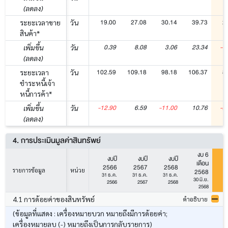
(ลดลง)
19.00
27.08
30.14
39.73
2
ระยะเวลาขาย
วัน
สินค้า*
0.39
8.08
3.06
23.34
-1
เพิ่มขึ้น
วัน
(ลดลง)
102.59
109.18
98.18
106.37
8
ระยะเวลา
วัน
ชำระหนี้เจ้า
หนี้การค้า*
-12.90
6.59
-11.00
10.76
-2
เพิ่มขึ้น
วัน
(ลดลง)
4. การประเมินมูลค่าสินทรัพย์
งบ 6
งบปี
งบปี
งบปี
เดือน
2566
2567
2568
รายการข้อมูล
หน่วย
2568
31 ธ.ค.
31 ธ.ค.
31 ธ.ค.
30 มิ.ย.
30
2566
2567
2568
2568
4.1 การด้อยค่าของสินทรัพย์
คำอธิบาย
(ข้อมูลที่แสดง : เครื่องหมายบวก หมายถึงมีการด้อยค่า;
เครื่องหมายลบ (-) หมายถึงเป็นการกลับรายการ)