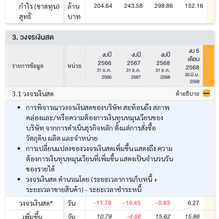
204.64
243.58
298.86
152.16
2
กำไร (ขาดทุน)
ล้าน
สุทธิ
บาท
3. วงจรเงินสด
งบ 6
งบปี
งบปี
งบปี
เดือน
2566
2567
2568
รายการข้อมูล
หน่วย
2568
2
31 ธ.ค.
31 ธ.ค.
31 ธ.ค.
30 มิ.ย.
30
2566
2567
2568
2568
3.1 วงจรเงินสด
คำอธิบาย
การพิจารณาวงจรเงินสดของบริษัท สะท้อนถึง สภาพ
คล่องและ/หรือความต้องการเงินทุนหมุนเวียนของ
บริษัท จากการดำเนินธุรกิจหลัก ตั้งแต่การสั่งซื้อ
วัตถุดิบ ผลิต และจำหน่าย
การเปลี่ยนแปลงของวงจรเงินสดเพิ่มขึ้น แสดงถึง ความ
ต้องการเงินทุนหมุนเวียนที่เพิ่มขึ้น แสดงเป็นจำนวนวัน
ของรายได้
วงจรเงินสด คำนวณโดย (ระยะเวลาการเก็บหนี้ +
ระยะเวลาขายสินค้า) - ระยะเวลาชำระหนี้
-11.79
-16.45
-0.83
6.27
วงจรเงินสด*
วัน
10.79
-4.66
15.62
15.86
-
เพิ่มขึ้น
วัน