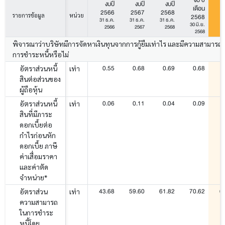
งบปี
งบปี
งบปี
เดือน
2566
2567
2568
รายการข้อมูล
หน่วย
2568
2
31 ธ.ค.
31 ธ.ค.
31 ธ.ค.
30 มิ.ย.
30
2566
2567
2568
2568
พิจารณาว่าบริษัทมีการจัดหาเงินทุนจากการกู้ยืมเท่าไร และมีความสามารถ
การชำระหนี้หรือไม่
0.55
0.68
0.69
0.68
อัตราส่วนหนี้
เท่า
สินต่อส่วนของ
ผู้ถือหุ้น
0.06
0.11
0.04
0.09
อัตราส่วนหนี้
เท่า
สินที่มีภาระ
ดอกเบี้ยต่อ
กำไรก่อนหัก
ดอกเบี้ย ภาษี
ค่าเสื่อมราคา
และค่าตัด
จำหน่าย*
43.68
59.60
61.82
70.62
6
อัตราส่วน
เท่า
ความสามารถ
ในการชำระ
หนี้โดย