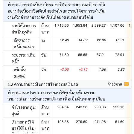
พิจารณาการดำเนินธุรกิจของบริษัท ว่าสามารถสร้างรายได้
อย่างต่อเนื่องหรือเติบโตอย่างไร และรายได้จากการดำเนิน
งานดังกล่าวสามารถจัดเก็บได้อย่างเหมาะสมหรือไม่
1,713.66
1,953.84
2,399.27
1,107.66
1,3
รายได้จากการ
ล้าน
ดำเนินธุรกิจ
บาท
12.49
14.02
22.80
15.91
อัตราการ
%
เปลี่ยนแปลง
71.80
65.65
67.21
72.91
ระยะเวลาเก็บ
วัน
หนี้*
-2.50
-6.15
1.56
3.28
-
เพิ่มขึ้น
วัน
(ลดลง)
1.2 ความสามารถในการสร้างกระแสเงินสด
คำอธิบาย
พิจารณาผลประกอบการของบริษัท ซึ่งสะท้อนความ
สามารถในการสร้างกระแสเงินสด เพื่อเป็นเงินทุนหมุนเวียน
204.64
243.58
298.86
152.16
2
กำไร (ขาดทุน)
ล้าน
สุทธิ
บาท
198.38
279.60
271.28
61.60
1
เงินสดสุทธิได้
ล้าน
มา (ใช้ไป) ใน
บาท