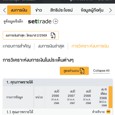
ัง
งบการเงิน
ข่าว
สิทธิประโยชน์
ข้อมูลผู้ถือหุ้น
ข
ดูข้อมูลเชิงลึก
งบการเงินล่าสุด : ไตรมาส 2/2569
ประกอบการสำคัญ
งบการเงินล่าสุด
การวิเคราะห์งบการเงิน
การวิเคราะห์งบการเงินในประเด็นต่างๆ
Collapse All
สูตรคำนวณ
1. คุณภาพรายได้
งบ 6
งบปี
งบปี
งบปี
เดือน
2566
2567
2568
รายการข้อมูล
หน่วย
2568
31 ธ.ค.
31 ธ.ค.
31 ธ.ค.
30 มิ.ย.
2566
2567
2568
2568
1.1 คุณภาพรายได้
คำอธิบาย