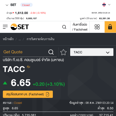
SET
Closed
1,612.00
-2.64
(-0.16%)
ล่าสุด
08 ส.ค. 2569 03:20:14
9,800,107
63,391.38
ปริมาณ ('000 หุ้น)
มูลค่า (ล้านบาท)
ค้นหาชื่อย่อ
/ Factsheet
หน้าหลัก
...
การวิเคราะห์งบการเงิน
TACC
บริษัท ที.เอ.ซี. คอนซูเมอร์ จำกัด (มหาชน)
TACC
หุ้น
6.65
+0.20
(+3.10%)
สรุปข้อสนเทศ บจ. (Factsheet)
สถานะ :
Closed
ข้อมูลล่าสุด :
08 ส.ค. 2569 03:20:14
6.65
6.50
สูงสุด
ต่ำสุด
5,735,081
37,715.41
ปริมาณ (หุ้น)
มูลค่า ('000 บาท)