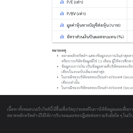
P/E (เท่า)
P/BV (เท่า)
มูลค่าหุ้นทางบัญชีต่อหุ้น (บาท)
อัตราส่วนเงินปันผลตอบแทน (%)
หมายเหตุ
ตลาดหลักทรัพย์ฯ แสดงข้อมูลงบการเงินล่าสุดตามที
หรือบางบริษัทข้อมูลมิใช่ 12 เดือน ผู้ใช้ควรศึ
ข้อมูลงบการเงิน เป็นข้อมูลตามที่บริษัทจดทะเบี
เทียบในงบฉบับเต็มงวดล่าสุด
ในกรณีของบริษัทจดทะเบียนต่างประเทศ (Second
เทียบเท่านั้น
ในกรณีของบริษัทจดทะเบียนต่างประเทศ (Secon
เนื้อหาทั้งหมดบนเว็บไซต์นี้ มีขึ้นเพื่อวัตถุประสงค์ในการให้ข้อมูลและเพื่อก
ตลาดหลักทรัพย์ฯ มิได้ให้การรับรองและขอปฏิเสธต่อความรับผิดใด ๆ ในเว็บไ