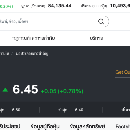
84,135.44
10,493,
+0.30%)
มูลค่า (ล้านบาท)
ปริมาณ ('000 หุ้น)
กฎเกณฑ์และการกำกับ
บริการ
ารเงิน
ผลประกอบการสำคัญ
6.45
+0.05
(+0.78%)
6.50
6.40
งสุด
ต่ำสุด
ปริมา
ธิประโยชน์
ข้อมูลผู้ถือหุ้น
ข้อมูลหลักทรัพย์
Facts