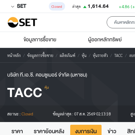
SET
1,614.64
+4.86
(
Closed
ล่าสุด
ข้อมูลการซื้อขาย
ผู้ออกหลักทรัพย์
หน้าหลัก
ข้อมูลการซื้อขาย
ผลิตภัณฑ์
หุ้น
หุ้นรายตัว
TACC
งบก
บริษัท ที.เอ.ซี. คอนซูเมอร์ จำกัด (มหาชน)
TACC
หุ้น
สู
สถานะ :
Closed
ข้อมูลล่าสุด :
07 ส.ค. 2569 02:13:18
ราคา
ราคาย้อนหลัง
งบการเงิน
ข่าว
สิท