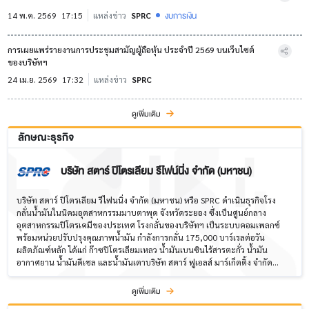
งบการเงิน
14 พ.ค. 2569
17:15
แหล่งข่าว
SPRC
การเผยแพร่รายงานการประชุมสามัญผู้ถือหุ้น ประจำปี 2569 บนเว็บไซต์
ของบริษัทฯ
24 เม.ย. 2569
17:32
แหล่งข่าว
SPRC
ดูเพิ่มเติม
ลักษณะธุรกิจ
บริษัท สตาร์ ปิโตรเลียม รีไฟน์นิ่ง จำกัด (มหาชน)
บริษัท สตาร์ ปิโตรเลียม รีไฟนนิ่ง จำกัด (มหาชน) หรือ SPRC ดำเนินธุรกิจโรง
กลั่นน้ำมันในนิคมอุตสาหกรรมมาบตาพุด จังหวัดระยอง ซึ่งเป็นศูนย์กลาง
อุตสาหกรรมปิโตรเคมีของประเทศ โรงกลั่นของบริษัทฯ เป็นระบบคอมเพลกซ์
พร้อมหน่วยปรับปรุงคุณภาพน้ำมัน กำลังการกลั่น 175,000 บาร์เรลต่อวัน
ผลิตภัณฑ์หลัก ได้แก่ ก๊าซปิโตรเลียมเหลว น้ำมันเบนซินไร้สารตะกั่ว น้ำมัน
อากาศยาน น้ำมันดีเซล และน้ำมันเตาบริษัท สตาร์ ฟูเอลส์ มาร์เก็ตติ้ง จำกัด
(SFL) มีเครือข่ายสถานีบริการคาลเท็กซ์ประมาณ 530 แห่ง และให้บริการลูกค้า
กลุ่มพาณิชย์และอุตสาหกรรมกว่า 200 ราย ด้วยผลิตภัณฑ์น้ำมันเชื้อเพลิงครบ
ดูเพิ่มเติม
วงจรครอบคลุมภาคคมนาคม การขนส่ง อุตสาหกรรม และภาคอากาศยาน