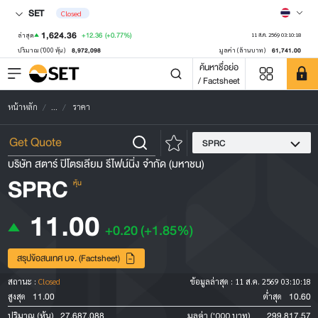
SET
Closed
1,624.36
+12.36
(+0.77%)
ล่าสุด
11 ส.ค. 2569 03:10:18
8,972,098
61,741.00
ปริมาณ ('000 หุ้น)
มูลค่า (ล้านบาท)
ค้นหาชื่อย่อ
/ Factsheet
หน้าหลัก
...
ราคา
SPRC
บริษัท สตาร์ ปิโตรเลียม รีไฟน์นิ่ง จำกัด (มหาชน)
SPRC
หุ้น
11.00
+0.20
(+1.85%)
สรุปข้อสนเทศ บจ. (Factsheet)
สถานะ :
Closed
ข้อมูลล่าสุด :
11 ส.ค. 2569 03:10:18
11.00
10.60
สูงสุด
ต่ำสุด
27,687,088
299,817.57
ปริมาณ (หุ้น)
มูลค่า ('000 บาท)