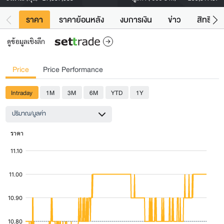
ราคา
ราคาย้อนหลัง
งบการเงิน
ข่าว
สิทธิประ
ดูข้อมูลเชิงลึก
Price
Price Performance
Intraday
1M
3M
6M
YTD
1Y
ปริมาณ/มูลค่า