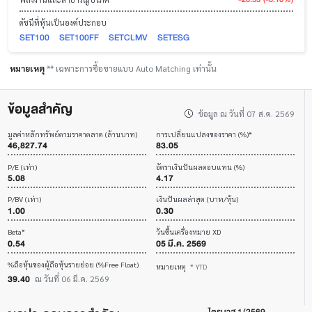
ดัชนีที่หุ้นเป็นองค์ประกอบ
SET100
SET100FF
SETCLMV
SETESG
หมายเหตุ
** เฉพาะการซื้อขายแบบ Auto Matching เท่านั้น
ข้อมูลสำคัญ
ข้อมูล ณ วันที่ 07 ส.ค. 2569
มูลค่าหลักทรัพย์ตามราคาตลาด (ล้านบาท)
การเปลี่ยนแปลงของราคา (%)*
46,827.74
83.05
P/E (เท่า)
อัตราเงินปันผลตอบแทน (%)
5.08
4.17
P/BV (เท่า)
เงินปันผลล่าสุด (บาท/หุ้น)
1.00
0.30
Beta*
วันขึ้นเครื่องหมาย XD
0.54
05 มี.ค. 2569
%ถือหุ้นของผู้ถือหุ้นรายย่อย (%Free Float)
หมายเหตุ
* YTD
39.40
ณ วันที่ 06 มี.ค. 2569
ไตรมาส 1/2569