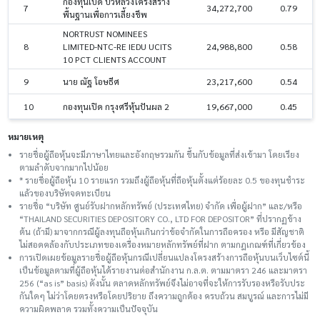
กองทุนเปิด บัวหลวงโครงสร้าง
7
34,272,700
0.79
พื้นฐานเพื่อการเลี้ยงชีพ
NORTRUST NOMINEES
8
LIMITED-NTC-RE IEDU UCITS
24,988,800
0.58
10 PCT CLIENTS ACCOUNT
9
นาย ณัฐ โอษธีศ
23,217,600
0.54
10
กองทุนเปิด กรุงศรีหุ้นปันผล 2
19,667,000
0.45
หมายเหตุ
รายชื่อผู้ถือหุ้นจะมีภาษาไทยและอังกฤษรวมกัน ขึ้นกับข้อมูลที่ส่งเข้ามา โดยเรียง
ตามลำดับจากมากไปน้อย
* รายชื่อผู้ถือหุ้น 10 รายแรก รวมถึงผู้ถือหุ้นที่ถือหุ้นตั้งแต่ร้อยละ 0.5 ของทุนชําระ
แล้วของบริษัทจดทะเบียน
รายชื่อ “บริษัท ศูนย์รับฝากหลักทรัพย์ (ประเทศไทย) จำกัด เพื่อผู้ฝาก” และ/หรือ
“THAILAND SECURITIES DEPOSITORY CO., LTD FOR DEPOSITOR” ที่ปรากฏข้าง
ต้น (ถ้ามี) มาจากกรณีผู้ลงทุนถือหุ้นเกินกว่าข้อจำกัดในการถือครอง หรือ มีสัญชาติ
ไม่สอดคล้องกับประเภทของเครื่องหมายหลักทรัพย์ที่ฝาก ตามกฎเกณฑ์ที่เกี่ยวข้อง
การเปิดเผยข้อมูลรายชื่อผู้ถือหุ้นกรณีเปลี่ยนแปลงโครงสร้างการถือหุ้นบนเว็บไซต์นี้
เป็นข้อมูลตามที่ผู้ถือหุ้นได้รายงานต่อสำนักงาน ก.ล.ต. ตามมาตรา 246 และมาตรา
256 (“as is” basis) ดังนั้น ตลาดหลักทรัพย์จึงไม่อาจที่จะให้การรับรองหรือรับประ
กันใดๆ ไม่ว่าโดยตรงหรือโดยปริยาย ถึงความถูกต้อง ครบถ้วน สมบูรณ์ และการไม่มี
ความผิดพลาด รวมทั้งความเป็นปัจจุบัน