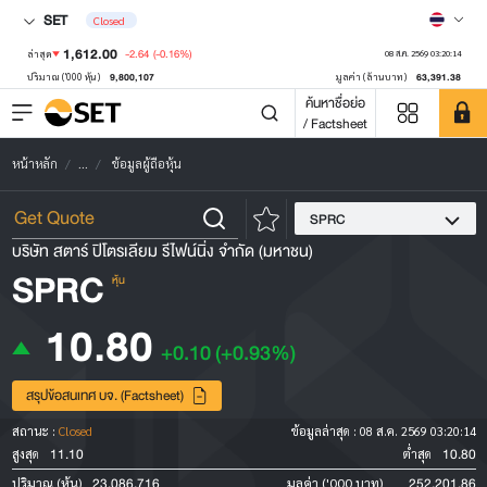
SET
Closed
1,612.00
-2.64
(-0.16%)
ล่าสุด
08 ส.ค. 2569 03:20:14
9,800,107
63,391.38
ปริมาณ ('000 หุ้น)
มูลค่า (ล้านบาท)
ค้นหาชื่อย่อ
/ Factsheet
หน้าหลัก
...
ข้อมูลผู้ถือหุ้น
SPRC
บริษัท สตาร์ ปิโตรเลียม รีไฟน์นิ่ง จำกัด (มหาชน)
SPRC
หุ้น
10.80
+0.10
(+0.93%)
สรุปข้อสนเทศ บจ. (Factsheet)
สถานะ :
Closed
ข้อมูลล่าสุด :
08 ส.ค. 2569 03:20:14
11.10
10.80
สูงสุด
ต่ำสุด
23,086,716
252,201.86
ปริมาณ (หุ้น)
มูลค่า ('000 บาท)