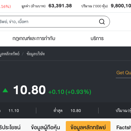
63,391.38
9,800,1
0.16%)
มูลค่า (ล้านบาท)
ปริมาณ ('000 หุ้น)
กฎเกณฑ์และการกำกับ
บริการ
มูลหลักทรัพย์
ข้อมูลบริษัท
10.80
+0.10
(+0.93%)
11.10
10.80
ด
ต่ำสุด
ปริมาณ (ห
ธิประโยชน์
ข้อมูลผู้ถือหุ้น
ข้อมูลหลักทรัพย์
Facts