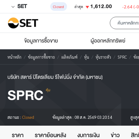
SET
1,612.00
-2.64
(-
Closed
ล่าสุด
ข้อมูลการซื้อขาย
ผู้ออกหลักทรัพย์
หน้าหลัก
ข้อมูลการซื้อขาย
ผลิตภัณฑ์
หุ้น
หุ้นรายตัว
SPRC
ข้อ
บริษัท สตาร์ ปิโตรเลียม รีไฟน์นิ่ง จำกัด (มหาชน)
SPRC
หุ้น
สูงสุ
สถานะ :
Closed
ข้อมูลล่าสุด :
08 ส.ค. 2569 03:20:14
ราคา
ราคาย้อนหลัง
งบการเงิน
ข่าว
สิท