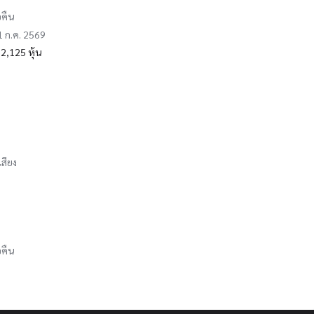
อคืน
31 ก.ค. 2569
2,125 หุ้น
เสียง
อคืน