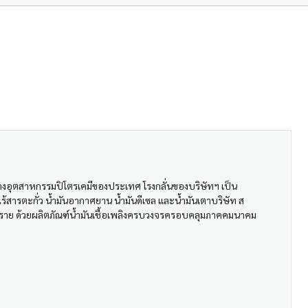
์กลางอุตสาหกรรมปิโตรเคมีของประเทศ โรงกลั่นของบริษัทฯ เป็น
้สารตะกั่ว น้ำมันอากาศยาน น้ำมันดีเซล และน้ำมันเตาบริษัท ส
200 ราย ด้วยผลิตภัณฑ์น้ำมันเชื้อเพลิงครบวงจรครอบคลุมภาคคมนาคม