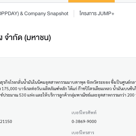
 (OPPDAY) & Company Snapshot
โครงการ JUMP+
ิ่ง จำกัด (มหาชน)
นินธุรกิจโรงกลั่นน้ำมันในนิคมอุตสาหกรรมมาบตาพุด จังหวัดระยอง ซึ่งเป็นศูนย
,000 บาร์เรลต่อวัน ผลิตภัณฑ์หลัก ได้แก่ ก๊าซปิโตรเลียมเหลว น้ำมันเบนซินไร
คาลเท็กซ์ประมาณ 530 แห่ง และให้บริการลูกค้ากลุ่มพาณิชย์และอุตสาหกรรมกว่า 
เบอร์โทรศัพท์
ง 21150
0-3869-9000
เบอร์โทรสาร