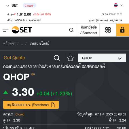
SET
Closed
1,612.00
-2.64
(-0.16%)
ล่าสุด
07 ส.ค. 2569 23:08:53
9,800,107
63,391.38
ปริมาณ ('000 หุ้น)
มูลค่า (ล้านบาท)
ค้นหาชื่อย่อ
/ Factsheet
หน้าหลัก
...
สิทธิประโยชน์
QHOP
กองทุนรวมสิทธิการเช่าอสังหาริมทรัพย์ควอลิตี้ ฮอสพิทอลลิตี้
QHOP
หุ้น
3.30
+0.04
(+1.23%)
สรุปข้อสนเทศ บจ. (Factsheet)
สถานะ :
Closed
ข้อมูลล่าสุด :
07 ส.ค. 2569 23:08:53
3.30
3.24
สูงสุด
ต่ำสุด
30,400
98.60
ปริมาณ (หุ้น)
มูลค่า ('000 บาท)