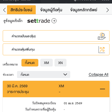
าว
สิทธิประโยชน์
ข้อมูลผู้ถือหุ้น
ข้อมูลหลักทรัพย์
Fac
ดูข้อมูลเชิงลึก
คำนวณปันผล (หุ้น)
คำนวณหุ้นเพิ่มทุน
ทั้งหมด
XM
XN
เครื่องหมาย
Collapse All
ทั้งหมด
ช่วงเวลา
30 มี.ค. 2569
XM
วาระการประชุม
-
วันปิดสมุดทะเบียน
01 เม.ย. 2569
วันกำหนดรายชื่อผู้ถือหุ้น
-