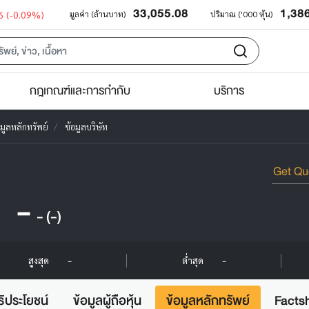
33,055.08
1,38
6
(-0.09%)
มูลค่า (ล้านบาท)
ปริมาณ ('000 หุ้น)
กฎเกณฑ์และการกำกับ
บริการ
อมูลหลักทรัพย์
ข้อมูลบริษัท
-
-
(-)
-
-
สูงสุด
ต่ำสุด
ธิประโยชน์
ข้อมูลผู้ถือหุ้น
ข้อมูลหลักทรัพย์
Facts