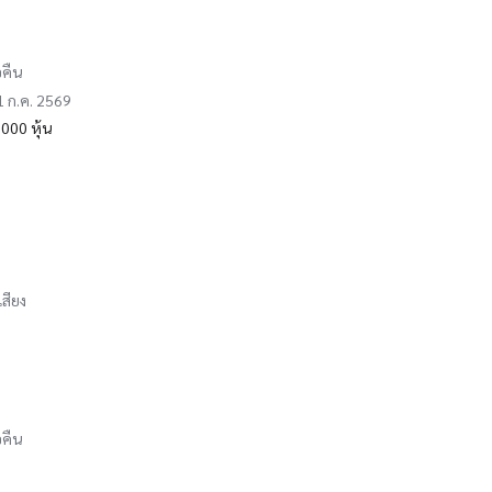
อคืน
31 ก.ค. 2569
000 หุ้น
เสียง
อคืน