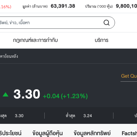
63,391.38
9,800,1
0.16%)
มูลค่า (ล้านบาท)
ปริมาณ ('000 หุ้น)
กฎเกณฑ์และการกำกับ
บริการ
คาย้อนหลัง
3.30
+0.04
(+1.23%)
3.30
3.24
ูงสุด
ต่ำสุด
ป
ธิประโยชน์
ข้อมูลผู้ถือหุ้น
ข้อมูลหลักทรัพย์
Facts