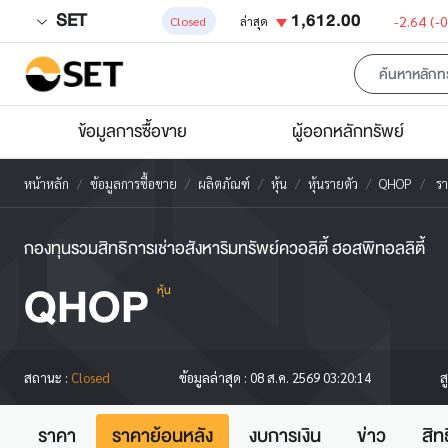
SET
1,612.00
-2.64
(-
Closed
ล่าสุด
ข้อมูลการซื้อขาย
ผู้ออกหลักทรัพย์
หน้าหลัก
ข้อมูลการซื้อขาย
ผลิตภัณฑ์
หุ้น
หุ้นรายตัว
QHOP
รา
กองทุนรวมสิทธิการเช่าอสังหาริมทรัพย์ควอลิตี้ ฮอสพิทอลลิตี้
QHOP
หุ้น
ส
สถานะ :
Closed
ข้อมูลล่าสุด :
08 ส.ค. 2569 03:20:14
ราคา
ราคาย้อนหลัง
งบการเงิน
ข่าว
สิท