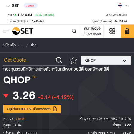
SET
Closed
1,614.64
+4.86
(+0.30%)
ล่าสุด
06 ส.ค. 2569 21:12:56
10,493,641
84,135.44
ปริมาณ ('000 หุ้น)
มูลค่า (ล้านบาท)
ค้นหาชื่อย่อ
/ Factsheet
หน้าหลัก
...
ข่าว
QHOP
กองทุนรวมสิทธิการเช่าอสังหาริมทรัพย์ควอลิตี้ ฮอสพิทอลลิตี้
QHOP
หุ้น
3.26
-0.14
(-4.12%)
สรุปข้อสนเทศ บจ. (Factsheet)
สถานะ :
Closed
ข้อมูลล่าสุด :
06 ส.ค. 2569 21:12:56
3.34
3.22
สูงสุด
ต่ำสุด
12,300
39.72
ปริมาณ (หุ้น)
มูลค่า ('000 บาท)