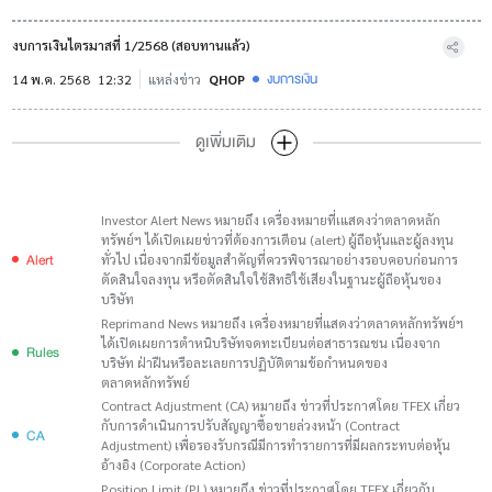
งบการเงินไตรมาสที่ 1/2568 (สอบทานแล้ว)
งบการเงิน
14 พ.ค. 2568
12:32
แหล่งข่าว
QHOP
ดูเพิ่มเติม
Investor Alert News หมายถึง เครื่องหมายที่เแสดงว่าตลาดหลัก
ทรัพย์ฯ ได้เปิดเผยข่าวที่ต้องการเตือน (alert) ผู้ถือหุ้นและผู้ลงทุน
Alert
ทั่วไป เนื่องจากมีข้อมูลสำคัญที่ควรพิจารณาอย่างรอบคอบก่อนการ
ตัดสินใจลงทุน หรือตัดสินใจใช้สิทธิใช้เสียงในฐานะผู้ถือหุ้นของ
บริษัท
Reprimand News หมายถึง เครื่องหมายที่แสดงว่าตลาดหลักทรัพย์ฯ
ได้เปิดเผยการตำหนิบริษัทจดทะเบียนต่อสาธารณชน เนื่องจาก
Rules
บริษัท ฝ่าฝืนหรือละเลยการปฏิบัติตามข้อกำหนดของ
ตลาดหลักทรัพย์
Contract Adjustment (CA) หมายถึง ข่าวที่ประกาศโดย TFEX เกี่ยว
กับการดำเนินการปรับสัญญาซื้อขายล่วงหน้า (Contract
CA
Adjustment) เพื่อรองรับกรณีมีการทำรายการที่มีผลกระทบต่อหุ้น
อ้างอิง (Corporate Action)
Position Limit (PL) หมายถึง ข่าวที่ประกาศโดย TFEX เกี่ยวกับ