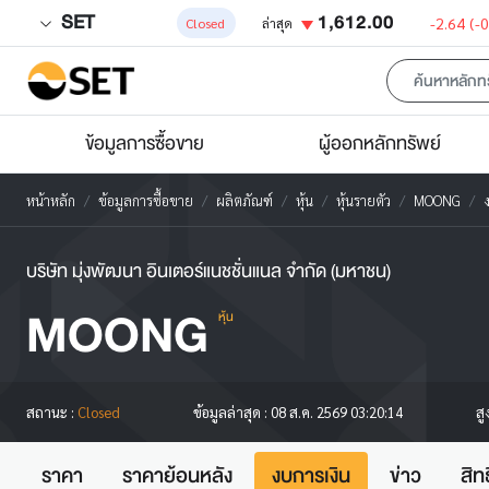
SET
1,612.00
-2.64
(-
Closed
ล่าสุด
ข้อมูลการซื้อขาย
ผู้ออกหลักทรัพย์
หน้าหลัก
ข้อมูลการซื้อขาย
ผลิตภัณฑ์
หุ้น
หุ้นรายตัว
MOONG
บริษัท มุ่งพัฒนา อินเตอร์แนชชั่นแนล จำกัด (มหาชน)
MOONG
หุ้น
สู
สถานะ :
Closed
ข้อมูลล่าสุด :
08 ส.ค. 2569 03:20:14
ราคา
ราคาย้อนหลัง
งบการเงิน
ข่าว
สิท