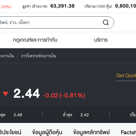
63,391.38
9,800,1
0.16%)
มูลค่า (ล้านบาท)
ปริมาณ ('000 หุ้น)
กฎเกณฑ์และการกำกับ
บริการ
งบการเงิน
การวิเคราะห์งบการเงิน
2.44
-0.02
(-0.81%)
2.48
2.42
งสุด
ต่ำสุด
ปริ
ธิประโยชน์
ข้อมูลผู้ถือหุ้น
ข้อมูลหลักทรัพย์
Facts