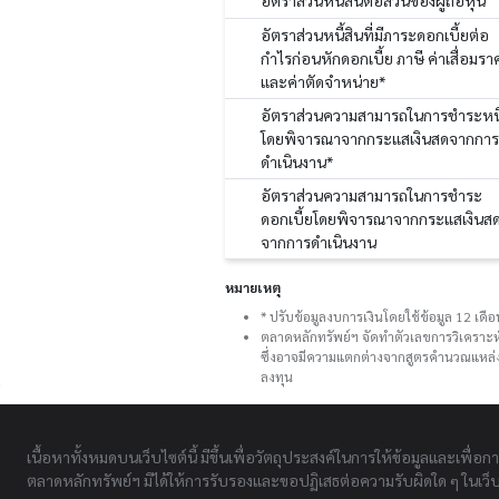
อัตราส่วนหนี้สินต่อส่วนของผู้ถือหุ้น
อัตราส่วนหนี้สินที่มีภาระดอกเบี้ยต่อ
กำไรก่อนหักดอกเบี้ย ภาษี ค่าเสื่อมรา
และค่าตัดจำหน่าย*
อัตราส่วนความสามารถในการชำระหนี
โดยพิจารณาจากกระแสเงินสดจากการ
ดำเนินงาน*
อัตราส่วนความสามารถในการชำระ
ดอกเบี้ยโดยพิจารณาจากกระแสเงินส
จากการดำเนินงาน
หมายเหตุ
* ปรับข้อมูลงบการเงินโดยใช้ข้อมูล 12 เด
ตลาดหลักทรัพย์ฯ จัดทำตัวเลขการวิเคราะห
ซึ่งอาจมีความแตกต่างจากสูตรคำนวณแหล่งอ
ลงทุน
เนื้อหาทั้งหมดบนเว็บไซต์นี้ มีขึ้นเพื่อวัตถุประสงค์ในการให้ข้อมูลและเพื่อก
ตลาดหลักทรัพย์ฯ มิได้ให้การรับรองและขอปฏิเสธต่อความรับผิดใด ๆ ในเว็บไ