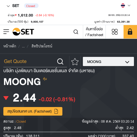
SET
Closed
1,612.00
-2.64
(-0.16%)
ล่าสุด
08 ส.ค. 2569 03:20:14
9,800,107
63,391.38
ปริมาณ ('000 หุ้น)
มูลค่า (ล้านบาท)
ค้นหาชื่อย่อ
/ Factsheet
หน้าหลัก
...
สิทธิประโยชน์
MOONG
บริษัท มุ่งพัฒนา อินเตอร์แนชชั่นแนล จำกัด (มหาชน)
MOONG
หุ้น
2.44
-0.02
(-0.81%)
สรุปข้อสนเทศ บจ. (Factsheet)
สถานะ :
Closed
ข้อมูลล่าสุด :
08 ส.ค. 2569 03:20:14
2.48
2.42
สูงสุด
ต่ำสุด
138,311
337.40
ปริมาณ (หุ้น)
มูลค่า ('000 บาท)