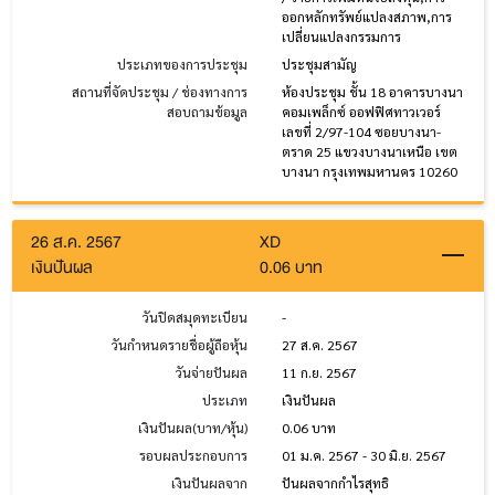
ออกหลักทรัพย์แปลงสภาพ,การ
เปลี่ยนแปลงกรรมการ
ประเภทของการประชุม
ประชุมสามัญ
สถานที่จัดประชุม / ช่องทางการ
ห้องประชุม ชั้น 18 อาคารบางนา
สอบถามข้อมูล
คอมเพล็กซ์ ออฟฟิศทาวเวอร์
เลขที่ 2/97-104 ซอยบางนา-
ตราด 25 แขวงบางนาเหนือ เขต
บางนา กรุงเทพมหานคร 10260
26 ส.ค. 2567
XD
เงินปันผล
0.06 บาท
วันปิดสมุดทะเบียน
-
วันกำหนดรายชื่อผู้ถือหุ้น
27 ส.ค. 2567
วันจ่ายปันผล
11 ก.ย. 2567
ประเภท
เงินปันผล
เงินปันผล(บาท/หุ้น)
0.06 บาท
รอบผลประกอบการ
01 ม.ค. 2567 - 30 มิ.ย. 2567
เงินปันผลจาก
ปันผลจากกำไรสุทธิ