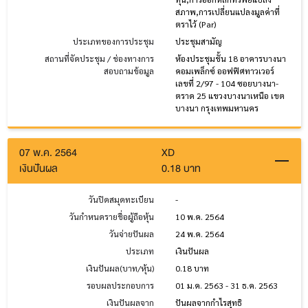
สภาพ,การเปลี่ยนแปลงมูลค่าที่
ตราไว้ (Par)
ประเภทของการประชุม
ประชุมสามัญ
สถานที่จัดประชุม / ช่องทางการ
ห้องประชุมชั้น 18 อาคารบางนา
สอบถามข้อมูล
คอมเพล็กซ์ ออฟฟิศทาวเวอร์
เลขที่ 2/97 - 104 ซอยบางนา-
ตราด 25 แขวงบางนาเหนือ เขต
บางนา กรุงเทพมหานคร
07 พ.ค. 2564
XD
เงินปันผล
0.18 บาท
วันปิดสมุดทะเบียน
-
วันกำหนดรายชื่อผู้ถือหุ้น
10 พ.ค. 2564
วันจ่ายปันผล
24 พ.ค. 2564
ประเภท
เงินปันผล
เงินปันผล(บาท/หุ้น)
0.18 บาท
รอบผลประกอบการ
01 ม.ค. 2563 - 31 ธ.ค. 2563
เงินปันผลจาก
ปันผลจากกำไรสุทธิ