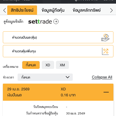
าว
สิทธิประโยชน์
ข้อมูลผู้ถือหุ้น
ข้อมูลหลักทรัพย์
Fac
ดูข้อมูลเชิงลึก
คำนวณปันผล (หุ้น)
คำนวณหุ้นเพิ่มทุน
ทั้งหมด
XD
XM
เครื่องหมาย
Collapse All
ทั้งหมด
ช่วงเวลา
29 เม.ย. 2569
XD
เงินปันผล
0.16 บาท
วันปิดสมุดทะเบียน
-
วันกำหนดรายชื่อผู้ถือหุ้น
30 เม.ย. 2569