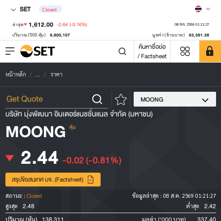
SET
Closed
1,612.00
-2.64
(-0.16%)
ล่าสุด
08 ส.ค. 2569 01:21:27
9,800,107
63,391.38
ปริมาณ ('000 หุ้น)
มูลค่า (ล้านบาท)
ค้นหาชื่อย่อ
/ Factsheet
หน้าหลัก
...
ราคา
MOONG
บริษัท มุ่งพัฒนา อินเตอร์แนชชั่นแนล จำกัด (มหาชน)
MOONG
หุ้น
2.44
-0.02
(-0.81%)
สรุปข้อสนเทศ บจ. (Factsheet)
สถานะ :
Closed
ข้อมูลล่าสุด :
08 ส.ค. 2569 01:21:27
2.48
2.42
สูงสุด
ต่ำสุด
138,311
337.40
ปริมาณ (หุ้น)
มูลค่า ('000 บาท)