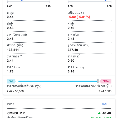
2.42
2.48
1.83
2.50
ล่าสุด
เปลี่ยนแปลง
2.44
-0.02 (-0.81%)
สูงสุด
ต่ำสุด
2.48
2.42
ราคาปิดก่อนหน้า
ราคาเปิด
2.46
2.48
ปริมาณ (หุ้น)
มูลค่า ('000 บาท)
138,311
337.40
ราคาเฉลี่ย**
ราคาพาร์
2.44
0.50
ราคา Floor
ราคา Ceiling
1.73
3.18
Bid
Offer
ราคาเสนอซื้อ/ปริมาณ (หุ้น)
ราคาเสนอขาย/ปริมาณ (หุ้น)
2.42 / 50,300
2.44 / 300
mai
ตลาด
CONSUMP
46.48
+0.20
(+0.43%)
สินค้าอุปโภคบริโภค