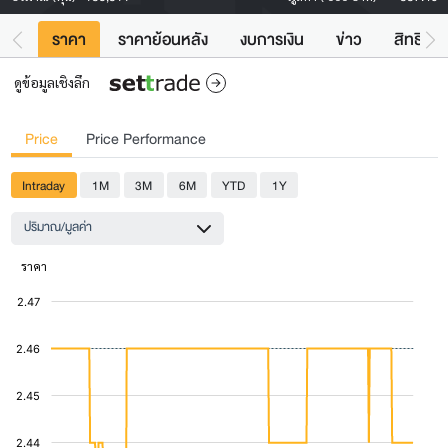
ราคา
ราคาย้อนหลัง
งบการเงิน
ข่าว
สิทธิประ
ดูข้อมูลเชิงลึก
Price
Price Performance
Intraday
1M
3M
6M
YTD
1Y
ปริมาณ/มูลค่า